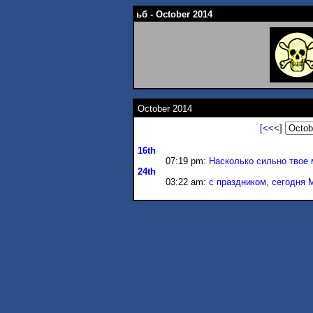
ьб - October 2014
October 2014
[
<<<
]
16th
07:19 pm:
Насколько сильно твое
24th
03:22 am:
с праздником, сегодня