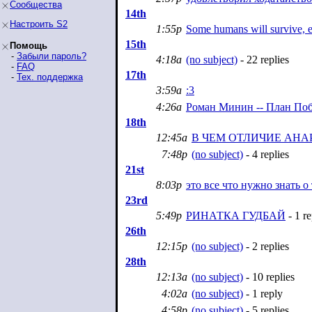
Сообщества
14th
Настроить S2
1:55p
Some humans will survive, e
15th
Помощь
-
Забыли пароль?
4:18a
(no subject)
- 22 replies
-
FAQ
17th
-
Тех. поддержка
3:59a
:3
4:26a
Роман Минин -- План Поб
18th
12:45a
В ЧЕМ ОТЛИЧИЕ АНА
7:48p
(no subject)
- 4 replies
21st
8:03p
это все что нужно знать 
23rd
5:49p
РИНАТКА ГУДБАЙ
- 1 re
26th
12:15p
(no subject)
- 2 replies
28th
12:13a
(no subject)
- 10 replies
4:02a
(no subject)
- 1 reply
4:58p
(no subject)
- 5 replies