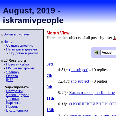
August, 2019 -
iskramivpeople
Month View
Войти в систему
Here are the subjects of all posts by user
Home
-
Создать дневник
-
Написать в дневник
-
Подробный режим
LJ.Rossia.org
3rd
-
Новости сайта
-
Общие настройки
4:51p
(no subject)
- 19 replies
-
Sitemap
7th
-
Оплата
-
ljr-fif
12:43a
(no subject)
- 3 replies
9th
Редактировать...
-
Настройки
9:40p
Каков расклад на Кавказе
-
Список друзей
11th
-
Дневник
-
Картинки
6:11p
О КОЛЛЕКТИВНОЙ ОТ
-
Пароль
13th
-
Вид дневника
2:57p
удовлетворил ходатайств