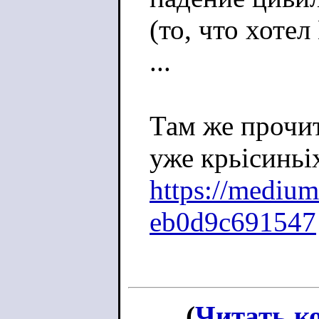
(то, что хоте
...
Там же прочит
уже крьісиньі
https://medium
eb0d9c691547
(
Читать к