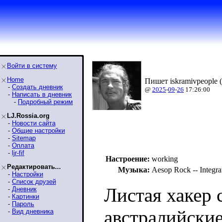
Войти в систему
Home
Пишет iskramivpeople (
-
Создать дневник
@
2025
-
09
-
26
17:26:00
-
Написать в дневник
-
Подробный режим
LJ.Rossia.org
-
Новости сайта
-
Общие настройки
-
Sitemap
-
Оплата
-
ljr-fif
Настроение:
working
Редактировать...
Музыка:
Aesop Rock -- Integra
-
Настройки
-
Список друзей
Листая хакер 
-
Дневник
-
Картинки
-
Пароль
австралийские
-
Вид дневника