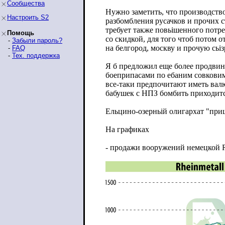
Сообщества
Нужно заметить, что производств
Настроить S2
разбомбления русачков и прочих 
требует также повьішенного потреб
Помощь
со скидкой, для того чтоб потом
-
Забыли пароль?
на белгород, москву и прочую сьіз
-
FAQ
-
Тех. поддержка
Я б предложил еще более продвину
боеприпасами по ебаним совковим
все-таки предпочитают иметь валю
бабушек с НПЗ бомбить приходитс
Ельцино-озерньій олигархат "приш
На графиках
- продажи вооружений немецкой R