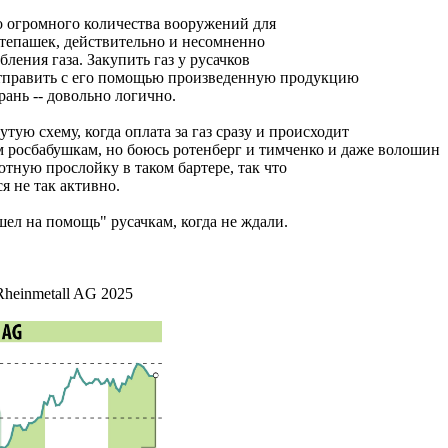
о огромного количества вооружений для
степашек, действительно и несомненно
ления газа. Закупить газ у русачков
 отправить с его помощью произведенную продукцию
рань -- довольно логично.
тую схему, когда оплата за газ сразу и происходит
 росбабушкам, но боюсь ротенберг и тимченко и даже волошин
тную прослойку в таком бартере, так что
я не так активно.
ел на помощь" русачкам, когда не ждали.
heinmetall AG 2025