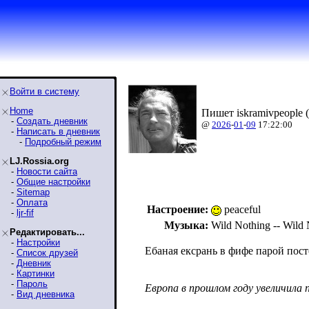
Войти в систему
Home
Пишет iskramivpeople (
-
Создать дневник
@
2026
-
01
-
09
17:22:00
-
Написать в дневник
-
Подробный режим
LJ.Rossia.org
-
Новости сайта
-
Общие настройки
-
Sitemap
-
Оплата
Настроение:
peaceful
-
ljr-fif
Музыка:
Wild Nothing -- Wild 
Редактировать...
-
Настройки
Ебаная ексрань в фифе парой пост
-
Список друзей
-
Дневник
-
Картинки
-
Пароль
Европа в прошлом году увеличила 
-
Вид дневника