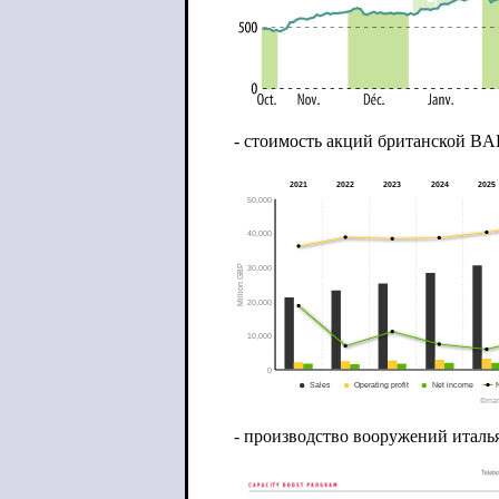
- стоимость акций британской BAE
- производство вооружений италья