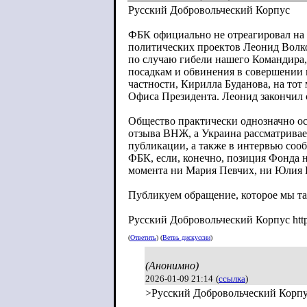
Русский Добровольческий Корпус
ФБК официально не отреагировал на и
политических проектов Леонид Волк
по случаю гибели нашего Командира,
посадкам и обвинения в совершении
частности, Кирилла Буданова, на то
Офиса Президента. Леонид закончил 
Общество практически однозначно ос
отзыва ВНЖ, а Украина рассматривае
публикации, а также в интервью сооб
ФБК, если, конечно, позиция Фонда 
момента ни Мария Певчих, ни Юлия Н
Публикуем обращение, которое мы т
Русский Добровольческий Корпус https
(
Ответить
) (
Ветвь дискуссии
)
(Анонимно)
2026-01-09 21:14
(
ссылка
)
>Русский Добровольческий Корпу