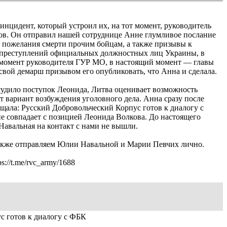
нцидент, который устроил их, на тот момент, руководитель
ов. Он отправил нашей сотруднице Анне глумливое послание
 пожелания смерти прочим бойцам, а также призывы к
 преступлений официальных должностных лиц Украины, в
т момент руководителя ГУР МО, в настоящий момент — главы
свой демарш призывом его опубликовать, что Анна и сделала.
удило поступок Леонида, Литва оценивает возможность
т вариант возбуждения уголовного дела. Анна сразу после
щала: Русский Добровольческий Корпус готов к диалогу с
не совпадает с позицией Леонида Волкова. До настоящего
авальная на контакт с нами не вышли.
акже отправляем Юлии Навальной и Марии Певчих лично.
://t.me/rvc_army/1688
с готов к диалогу с ФБК