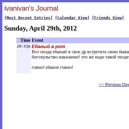
ivanivan's Journal
[Most Recent Entries]
[Calendar View]
[Friends View]
Sunday, April 29th, 2012
Time
Event
10:53p
Ебаный в рот
Вот пизда ебаная! в свое др встретить свою быв
богохульство наказание! это же надо такой пизде
говно! ебаное говно!
<< Previous Da