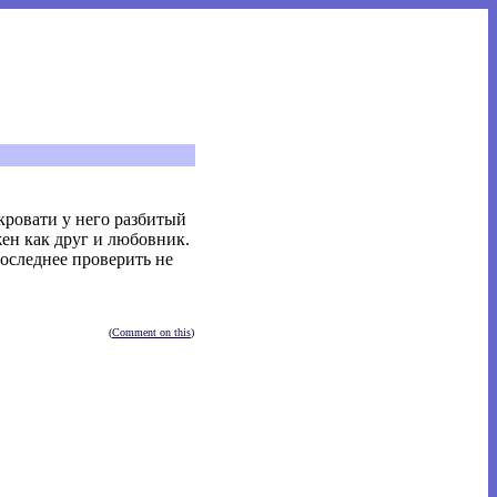
 кровати у него разбитый
жен как друг и любовник.
последнее проверить не
(
Comment on this
)