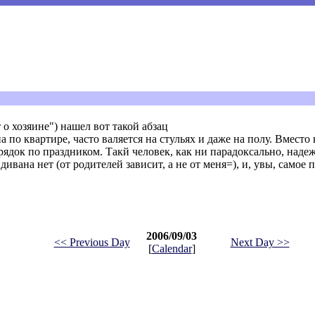
о хозяине") нашел вот такой абзац
по квартире, часто валяется на стульях и даже на полу. Вместо
рядок по праздником. Такй человек, как ни парадоксально, наде
ивана нет (от родителей зависит, а не от меня=), и, увы, самое 
2006/09/03
<< Previous Day
Next Day >>
[
Calendar
]