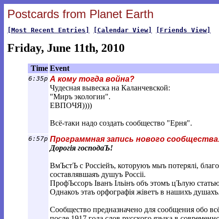
Postcards from Planet Earth
[Most Recent Entries]
[Calendar View]
[Friends View]
Friday, June 11th, 2010
Time
Event
6:35p
А кому тогда война?
Чудесная вывеска на Каланчевской:
"Миръ экологии".
ЕВПОЧЯ))))
Всё-таки надо создать сообщество "Ерня".
6:57p
Программная запись нового сообщества
Дорогiя господаЪ!
ВмЪстЪ с Россiейъ, которуюъ мыъ потерялi, благ
составлявшаяъ душуъ Россii.
ПрофЪссоръ Iванъ Iльiнъ объ этомъ цЪлую статью
Однакоъ этаъ орфографiя жiветъ в нашихъ душахъ
Сообщество предназначено для сообщения обо вс
после 1917 года слов русского языка в современ