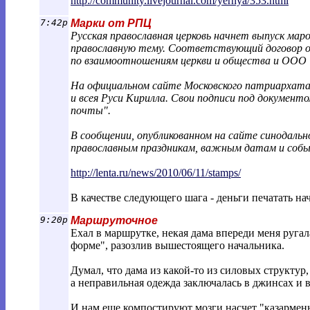
http://community.livejournal.com/ye
rnya/353.html
7:42p
Марки от РПЦ
Русская православная церковь начнет выпуск мар
православную тему. Соответствующий договор о
по взаимоотношениям церкви и общества и ООО 
На официальном сайте Московского патриархата 
и всея Руси Кирилла. Свои подписи под документ
почты".
В сообщении, опубликованном на сайте синодальн
православным праздникам, важным датам и собы
http://lenta.ru/news/2010/06/11/stamps/
В качестве следующего шага - деньги печатать нач
9:20p
Маршруточное
Ехал в маршрутке, некая дама впереди меня ругал
форме", разозлив вышестоящего начальника.
Думал, что дама из какой-то из силовых структур,
а неправильная одежда заключалась в джинсах и в
И нам еще компостируют мозги насчет "казарменно