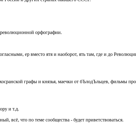
дореволюционной орфографии.
огласными, ер вместо ятя и наоборот, ять там, где и до Революци
сранской графы и князья, маечки от бЪлодЪльцев, фильмы про 
ру и т.д.
й, всё, что по теме сообщества - будет приветствоваться.