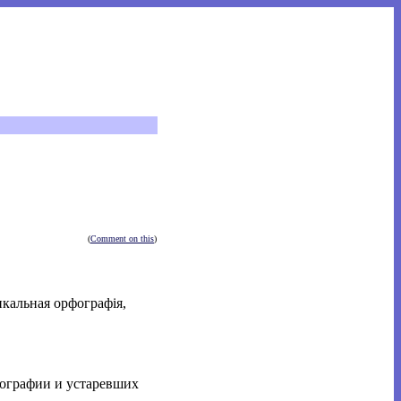
(
Comment on this
)
икальная орфографiя,
фографии и устаревших