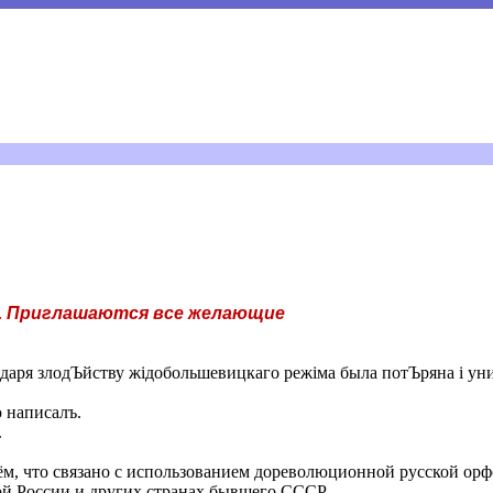
. Приглашаются все желающие
одаря злодЪйству жiдобольшевицкаго режiма была потЪряна i ун
 написалъ.
.
ём, что связано с использованием дореволюционной русской ор
ной России и других странах бывшего СССР.