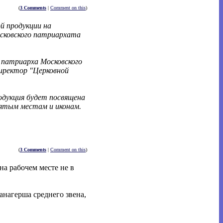
(
3 Comments
|
Comment on this
)
й продукции на
сковского патриархата
 патриарха Московского
директор "Церковной
родукция будет посвящена
ятым местам и иконам.
(
3 Comments
|
Comment on this
)
на рабочем месте не в
манагерша среднего звена,