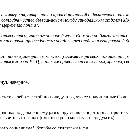
ок, конвертов, открыток и прочей почтовой и филателистическо
 сотрудничестве был заключен между синодальным отделом Мо
"Церковная почта".
отмечается, что соглашение было подписано по благословению
ом поставили председатель синодального отдела и генеральный 
ого отдела, говорится, что выпускаемая в рамках соглашения п
тиям в жизни РПЦ, а также православным святым, храмам, св
нут, наверное.
ась со своей коллегой по поводу того, что ее подчиненные были 
 однако по дальнейшему разговору стало ясно, что она - просто 
ельветовых штанах (вместо строго костюма, надо думать).
го социализма", борьбы со стилягами и т.д.!