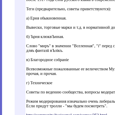
Теги (предварительно, советы приветствуются):
а) Ерня обыкновенная.
Вывески, торговые марки и т.д. в нормативной 
б) Ърня клюквЪнная.
Слово "миръ" в значении "Вселенная", "i" перед с
дляъ фантазii вЪлiкъ.
в) Благородное собранiе
Всевозможные пожалованные ее величеством Мухо
прочая, и прочая.
г) Техническое
Советы по ведению сообщества, вопросы модерато
Режим модерирования изначально очень либеральны
Если придут тролли - "мы будем посмотреть".