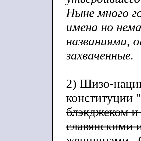
Ныне много г
имена но нем
названиями, 
захваченные.
2) Шизо-наци
конституции "
блэкджеком 
славянскими 
женщинами
О