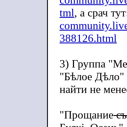
tml
, а срач тут
community.live
388126.html
3) Группа "М
"Бѣлое Дѣло"
найти не мене
"Прощание
съ