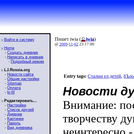
Пишет iwia (
iwia
)
Войти в систему
@
2009
-
11
-
02
23:17:00
Home
-
Создать дневник
-
Написать в дневник
-
Подробный режим
LJ.Rossia.org
-
Новости сайта
Entry tags:
Сталин ел детей
,
бЪло
-
Общие настройки
-
Sitemap
Новости д
-
Оплата
-
ljr-fif
Редактировать...
Внимание: по
-
Настройки
-
Список друзей
-
Дневник
творчеству д
-
Картинки
-
Пароль
-
Вид дневника
неинтересно -