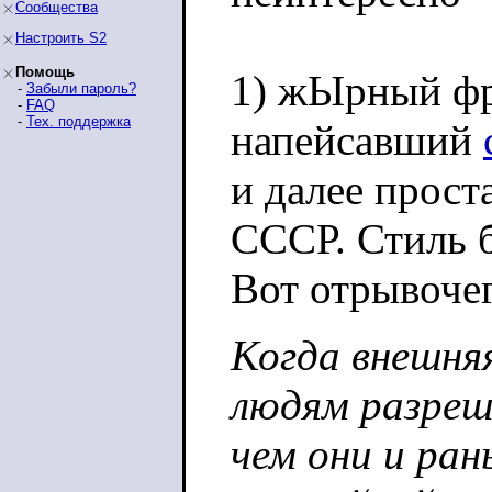
Сообщества
Настроить S2
Помощь
1) жЫрный фр
-
Забыли пароль?
-
FAQ
-
Тех. поддержка
напейсавший
и далее прост
СССР. Стиль б
Вот отрывочег
Когда внешня
людям разреш
чем они и ран