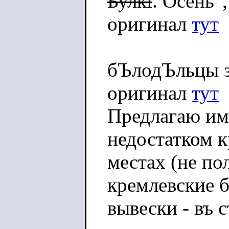
Булкi
. Осень"
оригинал
тут
бЪлодЪльцы з
оригинал
тут
Предлагаю им 
недостатком 
местах (не п
кремлевские б
вывески - въ 