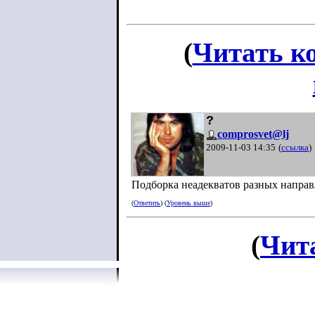
(
Читать к
?
comprosvet@lj
2009-11-03 14:35
(
ссылка
)
Подборка неадекватов разных напра
(
Ответить
) (
Уровень выше
)
(
Чит