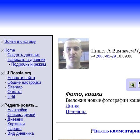
Войти в систему
Home
Пишет А Вам зачем? (
-
Создать дневник
@
2008
-
05
-
29
10:09:00
-
Написать в дневник
-
Подробный режим
LJ.Rossia.org
-
Новости сайта
-
Общие настройки
-
Sitemap
-
Оплата
Фото, кошки
-
ljr-fif
Выложил новые фотографии коше
Редактировать...
Динка
-
Настройки
Пенелопа
-
Список друзей
-
Дневник
-
Картинки
-
Пароль
(
Читать комментари
-
Вид дневника