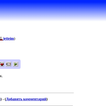
jetteim
)
к.
и
) - (
Добавить комментарий
)