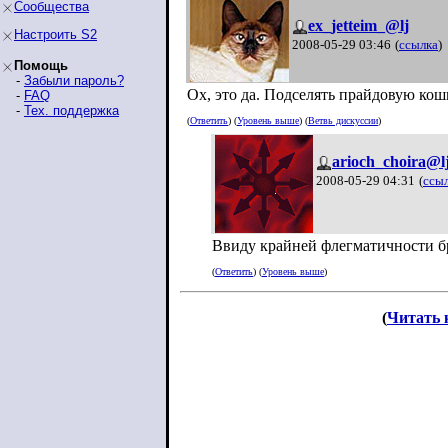
Сообщества
ex_jetteim_@lj
Настроить S2
2008-05-29 03:46
(
ссылка
)
Помощь
-
Забыли пароль?
Ох, это да. Подселять прайдовую кош
-
FAQ
-
Тех. поддержка
(
Ответить
) (
Уровень выше
) (
Ветвь дискуссии
)
arioch_choira@l
2008-05-29 04:31
(
ссы
Ввиду крайней флегматичности б
(
Ответить
) (
Уровень выше
)
(
Читать 