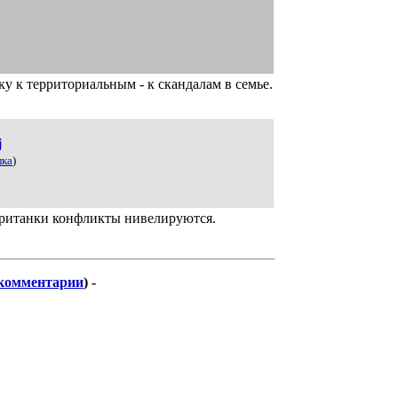
ку к территориальным - к скандалам в семье.
j
лка
)
ританки конфликты нивелируются.
комментарии
) -