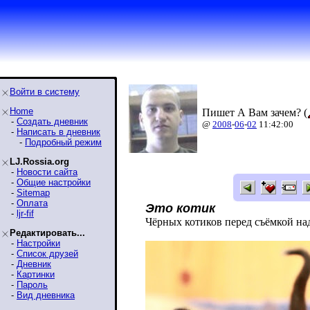
Войти в систему
Home
Пишет А Вам зачем? (
-
Создать дневник
@
2008
-
06
-
02
11:42:00
-
Написать в дневник
-
Подробный режим
LJ.Rossia.org
-
Новости сайта
-
Общие настройки
-
Sitemap
-
Оплата
Это котик
-
ljr-fif
Чёрных котиков перед съёмкой на
Редактировать...
-
Настройки
-
Список друзей
-
Дневник
-
Картинки
-
Пароль
-
Вид дневника