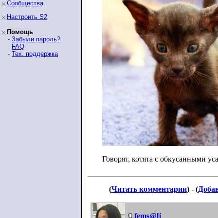
Сообщества
Настроить S2
Помощь
-
Забыли пароль?
-
FAQ
-
Тех. поддержка
Говорят, котята с обкусанными у
(
Читать комментарии
) - (
Доба
fems@lj