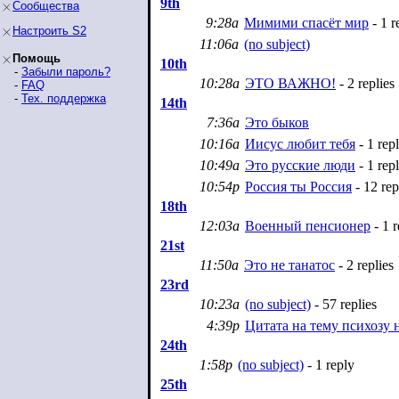
9th
Сообщества
9:28a
Мимими спасёт мир
- 1 r
Настроить S2
11:06a
(no subject)
Помощь
10th
-
Забыли пароль?
10:28a
ЭТО ВАЖНО!
- 2 replies
-
FAQ
-
Тех. поддержка
14th
7:36a
Это быков
10:16a
Иисус любит тебя
- 1 rep
10:49a
Это русские люди
- 1 rep
10:54p
Россия ты Россия
- 12 rep
18th
12:03a
Военный пенсионер
- 1 r
21st
11:50a
Это не танатос
- 2 replies
23rd
10:23a
(no subject)
- 57 replies
4:39p
Цитата на тему психозу 
24th
1:58p
(no subject)
- 1 reply
25th