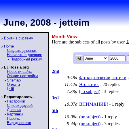
June, 2008 - jetteim
Month View
Войти в систему
Here are the subjects of all posts by user
Home
-
Создать дневник
-
Написать в дневник
-
Подробный режим
LJ.Rossia.org
2nd
-
Новости сайта
-
Общие настройки
9:48a
Фотки, позитив, котики
-
-
Sitemap
11:42a
Это котик
- 20 replies
-
Оплата
-
ljr-fif
7:38p
(no subject)
- 3 replies
Редактировать...
3rd
-
Настройки
10:37a
ВНИМАНИЕ!
- 1 reply
-
Список друзей
-
Дневник
5th
-
Картинки
10:08a
(no subject)
- 1 reply
-
Пароль
-
Вид дневника
9:44p
(no subject)
- 3 replies