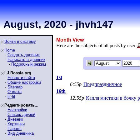
August, 2020 - jhvh147
Month View
Войти в систему
Here are the subjects of all posts by user
Home
-
Создать дневник
-
Написать в дневник
-
Подробный режим
LJ.Rossia.org
1st
-
Новости сайта
-
Общие настройки
6:55p
Предпраздничное
-
Sitemap
16th
-
Оплата
-
ljr-fif
12:55p
Капля мистики в бочку 
Редактировать...
-
Настройки
-
Список друзей
-
Дневник
-
Картинки
-
Пароль
-
Вид дневника