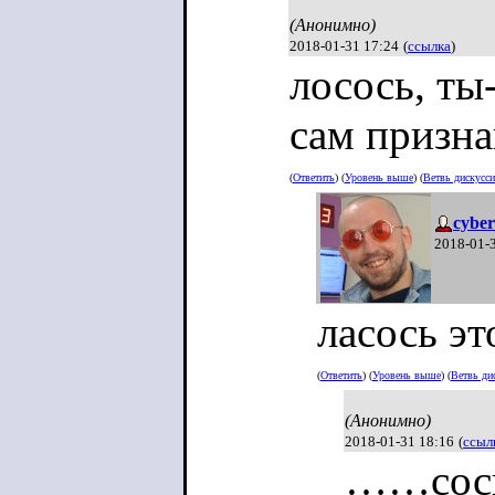
(Анонимно)
2018-01-31 17:24
(
ссылка
)
лосось, ты
сам призна
(
Ответить
) (
Уровень выше
) (
Ветвь дискусс
cyber
2018-01-
ласось это
(
Ответить
) (
Уровень выше
) (
Ветвь ди
(Анонимно)
2018-01-31 18:16
(
ссыл
……со