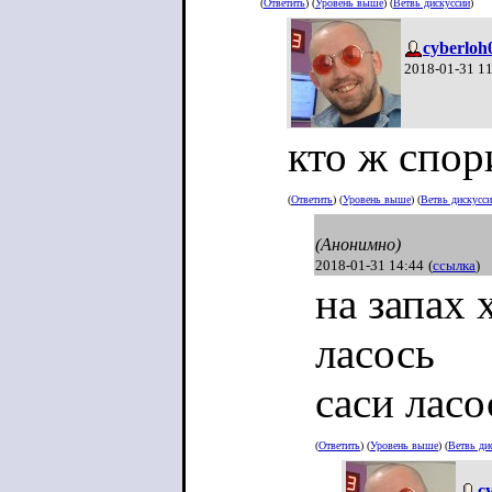
(
Ответить
) (
Уровень выше
) (
Ветвь дискуссии
)
cyberloh
2018-01-31 1
кто ж спори
(
Ответить
) (
Уровень выше
) (
Ветвь дискусс
(Анонимно)
2018-01-31 14:44
(
ссылка
)
на запах
ласось
саси ласо
(
Ответить
) (
Уровень выше
) (
Ветвь ди
c