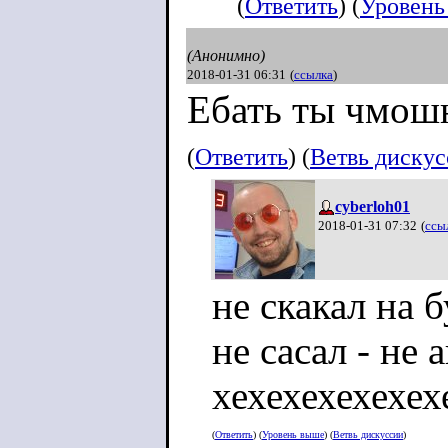
(
Ответить
) (
Уровень
(Анонимно)
2018-01-31 06:31
(
ссылка
)
Ебать ты чмош
(
Ответить
) (
Ветвь диску
cyberloh01
2018-01-31 07:32
(
ссы
не скакал на б
не сасал - не 
хехехехехехех
(
Ответить
) (
Уровень выше
) (
Ветвь дискуссии
)