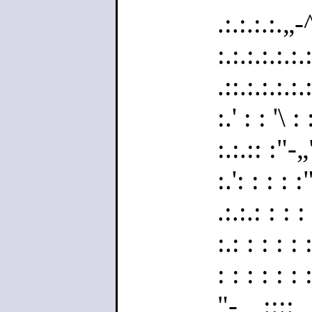
.:.:.:.:.„-^
:.:.:.:.:.:.
.::.:.:.:.:
:.' : : '\ 
:.:.:: :"-
:.': : : : :
.:.:.: : : :
:.: : : : : 
: : : : : : 
"-„_::::