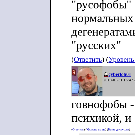
"русофобы" 
нормальных
дегенератам
"русских"
(
Ответить
) (
Уровень
cyberloh01
2018-01-31 15:47
говнофобы -
психикой, и
(
Ответить
) (
Уровень выше
) (
Ветвь дискуссии
)