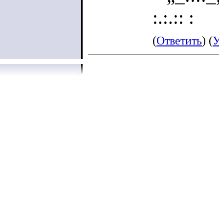
:.:.:: :
(
Ответить
) (
У