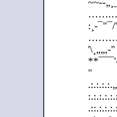
~~--„¸
…….……
:¸-¯"¯/'
……………
'\¸„„,-"
**¯¯¯'^^
"
.:.:.:.:.
:.:.:.:.:
.::.:.:.: