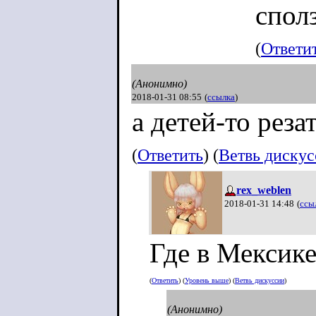
спол
(
Ответи
(Анонимно)
2018-01-31 08:55
(
ссылка
)
а детей-то реза
(
Ответить
) (
Ветвь диску
rex_weblen
2018-01-31 14:48
(
ссы
Где в Мексике
(
Ответить
) (
Уровень выше
) (
Ветвь дискуссии
)
(Анонимно)