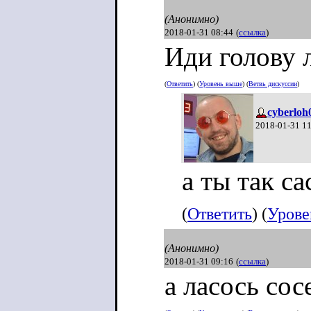
(Анонимно)
2018-01-31 08:44
(
ссылка
)
Иди голову 
(
Ответить
) (
Уровень выше
) (
Ветвь дискуссии
)
cyberloh
2018-01-31 1
а ты так сас
(
Ответить
) (
Урове
(Анонимно)
2018-01-31 09:16
(
ссылка
)
а ласось сос