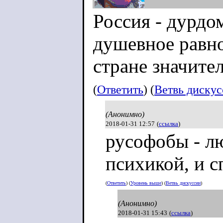
Россия - дурдо
душевное равно
стране значите
(
Ответить
) (
Ветвь диску
(Анонимно)
2018-01-31 12:57
(
ссылка
)
русофобы - л
психикой, и 
(
Ответить
) (
Уровень выше
) (
Ветвь дискуссии
)
(Анонимно)
2018-01-31 15:43
(
ссылка
)