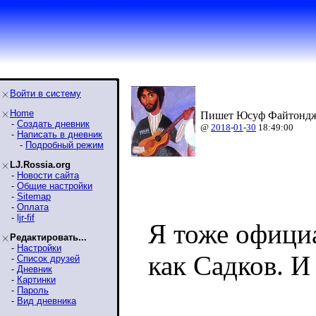
Войти в систему
Home
Пишет Юсуф Файтондж
-
Создать дневник
@
2018
-
01
-
30
18:49:00
-
Написать в дневник
-
Подробный режим
LJ.Rossia.org
-
Новости сайта
-
Общие настройки
-
Sitemap
-
Оплата
-
ljr-fif
Я тоже офици
Редактировать...
-
Настройки
как Садков. И
-
Список друзей
-
Дневник
-
Картинки
-
Пароль
-
Вид дневника