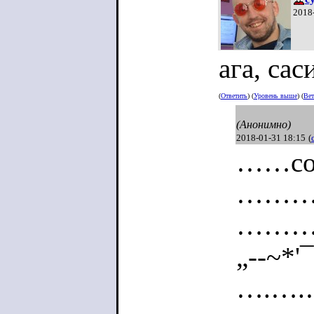
2018
ага, саси
(
Ответить
) (
Уровень выше
) (
Вет
(Анонимно)
2018-01-31 18:15
(
……с
…………
………
„--~*'
….….