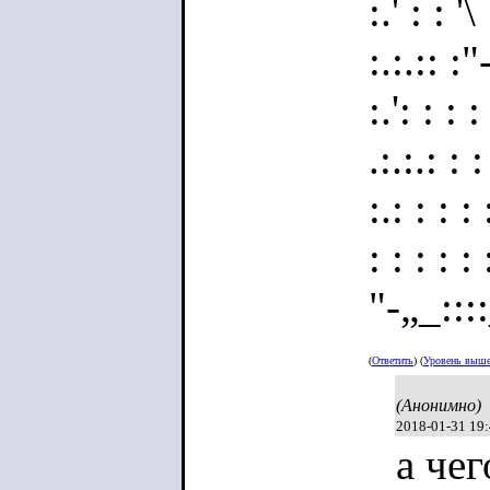
:.' : : '
:.:.:: :
:.': : : 
.:.:.: : :
:.: : : : 
: : : : : 
"-„_::
:.:.:: :
(
Ответить
) (
Уровень выш
(Анонимно)
2018-01-31 19
а чег