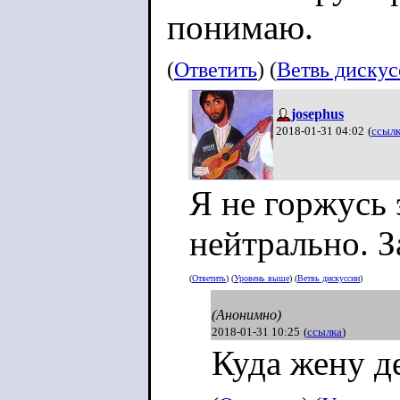
понимаю.
(
Ответить
) (
Ветвь диску
josephus
2018-01-31 04:02
(
ссыл
Я не горжусь 
нейтрально. З
(
Ответить
) (
Уровень выше
) (
Ветвь дискуссии
)
(Анонимно)
2018-01-31 10:25
(
ссылка
)
Куда жену д