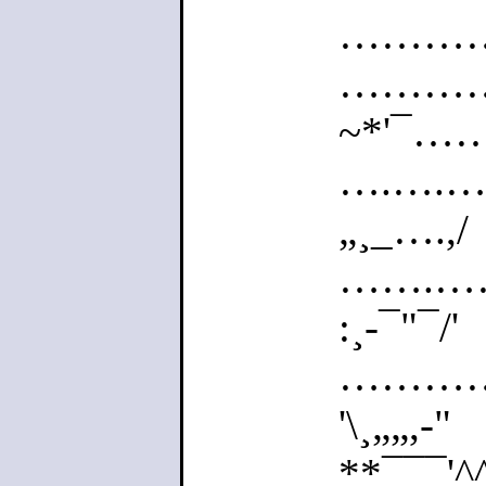
………….
…………
~*'¯…….
….….……
„¸_….,/
…….………
:¸-¯"¯/'
……………….
'\¸„„,-"
**¯¯¯'^^~