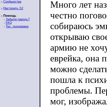
Много лет наз
Сообщества
Настроить S2
честно погово
Помощь
-
Забыли пароль?
собираюсь эми
-
FAQ
-
Тех. поддержка
открываю свое
армию не хоч
еврейка, она 
можно сделать
пошла к психи
проблемы. Пе
мог, изображ