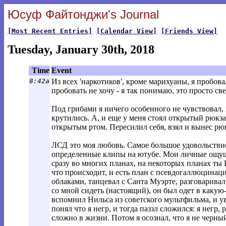
Юсуф Файтонджи's Journal
[Most Recent Entries]
[Calendar View]
[Friends View]
Tuesday, January 30th, 2018
Time
Event
8:42a
Из всех 'наркотиков', кроме марихуаны, я пробов
пробовать не хочу - я так понимаю, это просто св
Под грибами я ничего особенного не чувствовал,
крутились. А, и еще у меня стоял открытый рюкзак
открытым ртом. Пересилил себя, взял и вынес рю
ЛСД это моя любовь. Самое большое удовольствие
определенные клипы на ютубе. Мои личные ощуще
сразу во многих планах, на некоторых планах ты Б
что происходит, и есть план с псевдогаллюцинация
облаками, танцевал с Санта Муэрте, разговаривал
со мной сидеть (настоящий), он был одет в какую
вспомнил Нильса из советского мультфильма, и у
понял что я негр, и тогда паззл сложился: я негр,
сложно в жизни. Потом я осознал, что я не черный