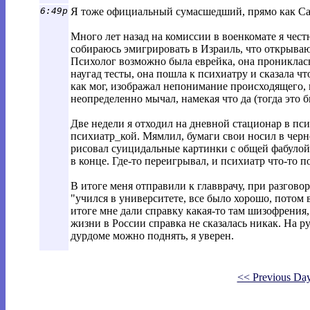
6:49p
Я тоже официальный сумасшедший, прямо как Садк
Много лет назад на комиссии в военкомате я чест
собираюсь эмигрировать в Израиль, что открываю 
Психолог возможно была еврейка, она прониклась
наугад тесты, она пошла к психиатру и сказала ч
как мог, изображал непонимание происходящего,
неопределенно мычал, намекая что да (тогда это 
Две недели я отходил на дневной стационар в пс
психиатр_кой. Мямлил, бумаги свои носил в черно
рисовал суицидальные картинки с общей фабуло
в конце. Где-то переигрывал, и психиатр что-то п
В итоге меня отправили к главврачу, при разгово
"учился в университете, все было хорошо, потом 
итоге мне дали справку какая-то там шизофрения
жизни в России справка не сказалась никак. На ру
дурдоме можно поднять, я уверен.
<< Previous Da