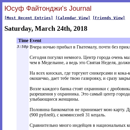
Юсуф Файтонджи's Journal
[Most Recent Entries]
[Calendar View]
[Friends View]
Saturday, March 24th, 2018
Time
Event
3:50p
Вчера ночью прибыл в Гватемалу, почти без при
Сегодня погулял немного. Центр города очень ма
чем в Медельине, а ведь это Святая Неделя, долж
На всех киосках, где торгуют сникерсами и кока
окошечко, дает тебе твою газировку, и сразу закр
Возле каждого банка стоят охранники с дробовик
разрешения у охранника. Это самый центр города, 
улыбающиеся женщины.
Половина банкоматов не принимает мою карту. Д
(900 рублей), с коммиссией 31 кецаль.
Сравнительно много индейцев в национальных кос