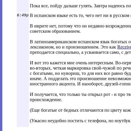
Пока все, пойду дальше гулять. Завтра надеюсь по
6:49p
В испанском языке есть то, чего нет ни в русско
В иврите нет, потому что он недавно возрожденн
советским образованием.
В латиноамериканском испанском язык богатых от
лексиконом, но и произношением. Это как
Receiv
преподается специально, а усваивается само, с де
И вот это кажется мне очень интересным. Во-перв
во-вторых, четкая маркировка свой-чужой по реч
с богатыми, но нувориш, то для них все равно б
иначе. А подделать это произношение невозможно 
иностранного акцента. И наооборот, друзей-гопни
И получается, что только ты открыл рот - и про т
происхождение.
(Еще богатые от бедных отличаются по цвету кож
(Ужасно неудобно постить с телефона, но ноутбук я