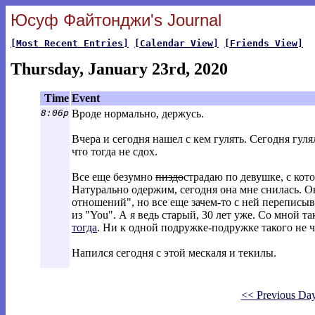
Юсуф Файтонджи's Journal
[Most Recent Entries]
[Calendar View]
[Friends View]
Thursday, January 23rd, 2020
Time
Event
8:06p
Вроде нормально, держусь.
Вчера и сегодня нашел с кем гулять. Сегодня гул
что тогда не сдох.
Все еще безумно
пиздо
страдаю по девушке, с кот
Натурально одержим, сегодня она мне снилась. Он
отношений", но все еще зачем-то с ней переписыв
из "You". А я ведь старый, 30 лет уже. Со мной т
тогда
. Ни к одной подружке-подружке такого не ч
Напился сегодня с этой мескаля и текилы.
<< Previous Da