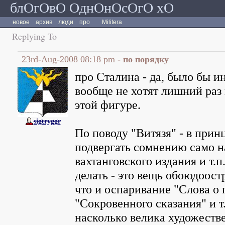
блОгОвО ОднОнОсОгО хО
новое
архив
люди
про
Militera
Replying To
23rd-Aug-2008 08:18 pm -
по порядку
про Сталина - да, было бы и
вообще не хотят лишний раз
этой фигуре.
sigtryggr
По поводу "Витязя" - в прин
подвергать сомнению само н
вахтанговского издания и т.п.
делать - это вещь обоюдоостр
что и оспаривание "Слова о 
"Сокровенного сказания" и т.
насколько велика художеств