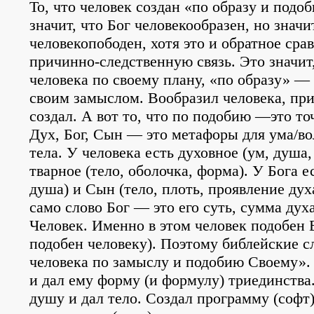
То, что человек создан «по образу и подо
значит, что Бог человекообразен, но значи
человекопободен, хотя это и обратное ср
причинно-следственную связь. Это значит,
человека по своему плану, «по образу» — т
своим замыслом. Вообразил человека, при
создал. А вот то, что по подобию —это то
Дух, Бог, Сын — это метафоры для ума/во
тела. У человека есть духовное (ум, душа
тварное (тело, оболочка, форма). У Бога е
душа) и Сын (тело, плоть, проявление дух
само слово Бог — это его суть, сумма духа
Человек. Именно в этом человек подобен 
подобен человеку). Поэтому библейские сл
человека по замыслу и подобию Своему».
и дал ему форму (и формулу) триединства
душу и дал тело. Создал программу (софт)