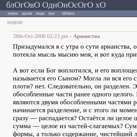
блОгОвО ОднОнОсОгО хО
новое
архив
люди
про
Militera
новое
28th-Oct-2006 02:23 pm
- Арианство
Призадумался я с утра о сути арианства, о
потекла мысль мысию моя, и вот куда при
А вот если Бог воплотился, и его воплоще
называется его Сыном? Могла ли вся его с
плоти? нет. Следовательно, он разделен. 
обособленные части ранее одного целого. 
являются двумя обособленными частями ра
начинается разделение, и с этого ли моме
сразу — распадается? Остаётся ли целое ц
сумма — целое из частей-слагаемых? Сумм
формы, а только содержание, чистейший л