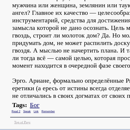
мужчина или женщина, землянин или таук
ангел? Главное их качество — целесообра
инструментарий, средства для достижения
замысла которой не дано осознать. Цель 
гвоздь, строит ли молоток дом? Да. Но м
придумать дом, не может распилить доску
гвоздя. А мыслью не начертить плана. И т
ли тогда всё — самой целью, которая про
момент находится в очередной фазе своег
Эрго. Ариане, формально определённые Р
еретики (а ересь от истины всегда отделяе
не отличались в своих догматах от своих 
Tags:
Бог
Read 2
Speak
Link
Remember
Top of Page