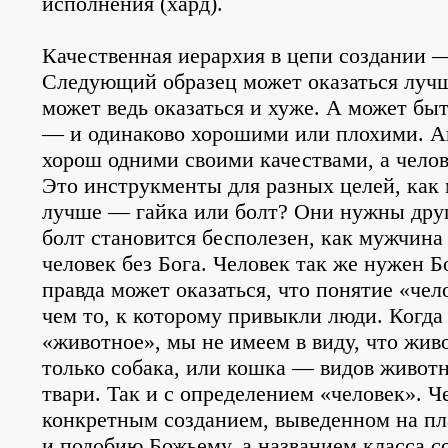
исполнения (хард).
Качественная иерархия в цепи создании 
Следующий образец может оказаться луч
может ведь оказаться и хуже. А может бы
— и одинаково хорошими или плохими. А
хорош одними своими качествами, а чело
Это инструкменты для разных целей, как 
лучше — гайка или болт? Они нужны друг 
болт становится бесполезен, как мужчин
человек без Бога. Человек так же нужен Б
правда может оказаться, что понятие «че
чем то, к которому привыкли люди. Когда
«животное», мы не имеем в виду, что жи
только собака, или кошка — видов животн
твари. Так и с определением «человек». Ч
конкретным созданием, выведенном на пл
и подобию Божьему, а названием класса 