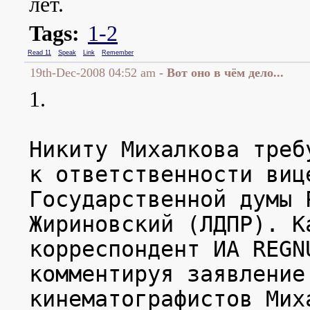
лет.
Tags:
1-2
Read 11
Speak
Link
Remember
19th-Dec-2008 04:52 am
- Вот оно в чём дело...
1.
Никиту Михалкова треб
к ответственности виц
Государственной думы 
Жириновский (ЛДПР). К
корреспондент ИА REGN
комментируя заявление
кинематографистов Мих