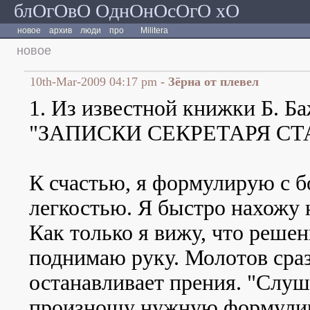
блОгОвО ОднОнОсОгО хО
новое
архив
люди
про
Militera
новое
10th-Mar-2009 04:17 pm
- Зёрна от плевел
1. Из известной книжки Б. Б
"ЗАПИСКИ СЕКРЕТАРЯ СТ
К счастью, я формулирую с 
легкостью. Я быстро нахожу
Как только я вижу, что решен
поднимаю руку. Молотов сра
останавливает прения. "Слуш
произношу нужную формулир