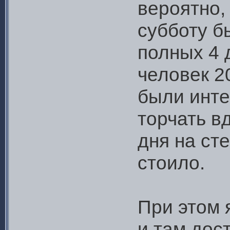
вероятно,
субботу б
полных 4 
человек 20
были инте
торчать в
дня на сте
стоило.
При этом 
и там дос