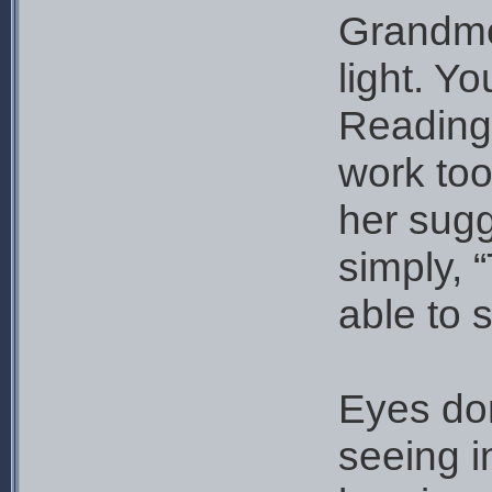
Grandmo
light. Yo
Reading
work too
her sug
simply, “
able to s
Eyes don
seeing i