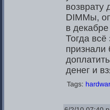
возврату 
DIMMы, о
в декабре 
Тогда всё
признали 
доплатит
денег и вз
Tags:
hardwa
6/2/10 07:40 