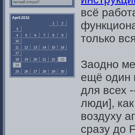
летний отпуск?
всё работ
April 2032
функциона
1
2
3
только вс
4
5
6
7
8
9
10
11
12
13
14
15
16
17
18
19
20
21
22
23
Заодно ме
24
25
26
27
28
29
30
ещё один 
для всех 
люди], ка
воздуху а
сразу до 