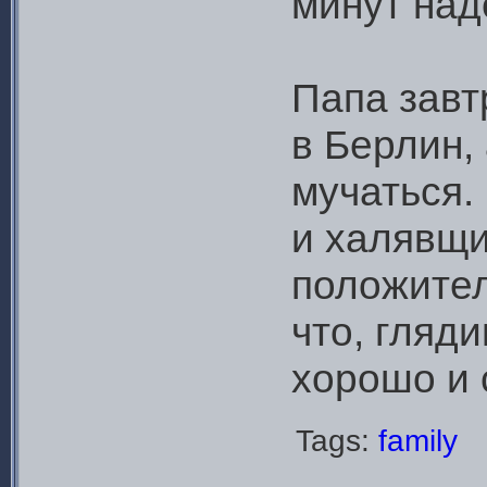
минут над
Папа завт
в Берлин,
мучаться.
и халявщи
положител
что, гляд
хорошо и 
Tags:
family