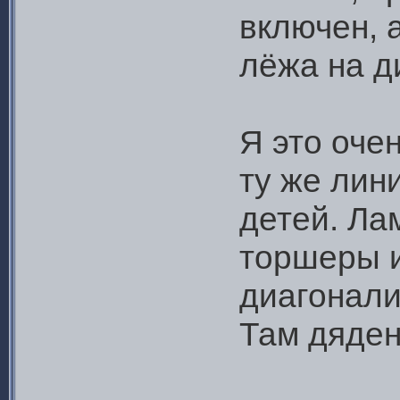
включен, 
лёжа на д
Я это оче
ту же лин
детей. Ла
торшеры и
диагонал
Там дяден