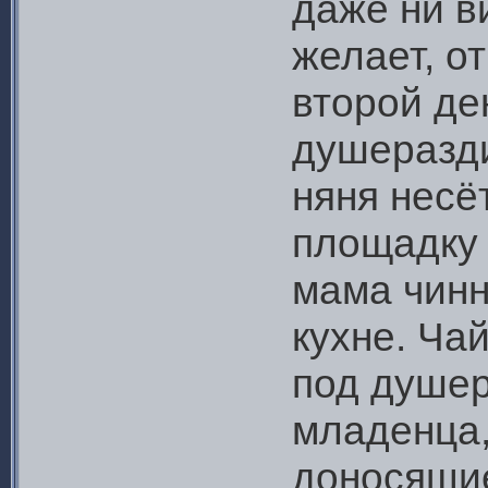
даже ни в
желает, о
второй де
душеразд
няня несёт
площадку 
мама чинн
кухне. Ча
под душе
младенца,
доносящие