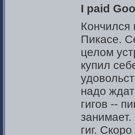
I paid Go
Кончился 
Пикасе. С
целом уст
купил себе
удовольств
надо ждат
гигов -- п
занимает.
гиг. Скор