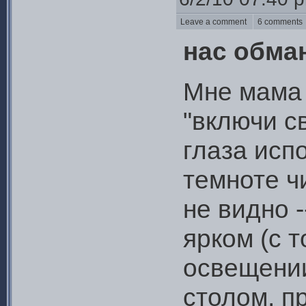
Leave a comment
6 comment
нас обма
Мне мама 
"включи св
глаза испо
темноте чи
не видно 
ярком (с 
освещении
столом, п