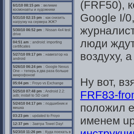
(FRF50), 
6/1/10 08:15 pm
:: великие
космонавты и художники
Google I/0
5/31/10 02:15 pm
:: как снизить
нагрузку на сервера ЖЖ?
журналист
5/30/10 06:52 pm
:: Nissan 4x4 test
drive
люди ждут
04:51 am
:: android: importing
certificates
воздуху, 
5/27/10 09:17 pm
:: навигатор на
android
5/26/10 06:24 pm
:: Google Nexus
One -- теперь в два раза больше
микрофонов!
Ну вот, в
05:04 pm
:: Froyo vs Exchange
FRF83-fro
5/25/10 07:48 pm
:: Android 2.2:
adb; install to SD card
5/24/10 04:17 pm
:: подшибник и
положил е
мишка
03:23 pm
:: updated to Froyo
именем up
12:37 pm
:: Завтра Towel Day!
инструкци
5/23/10 11:26 pm
:: Куда поехать в