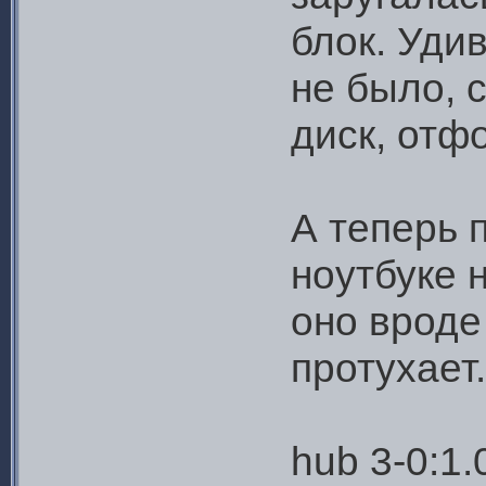
блок. Уди
не было, 
диск, отф
А теперь 
ноутбуке н
оно вроде
протухает.
hub 3-0:1.