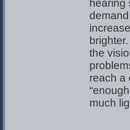
hearing 
demand o
increase
brighter
the visio
problems
reach a
“enough 
much lig