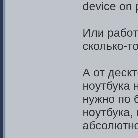
device on 
Или работ
сколько-то
А от деск
ноутбука н
нужно по 
ноутбука,
абсолютно