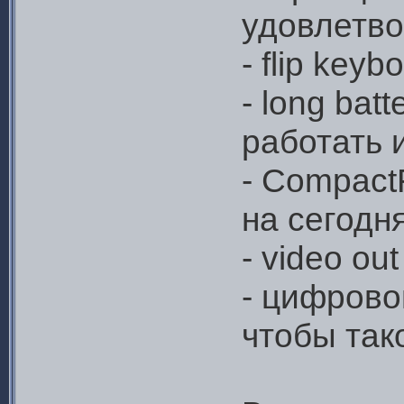
удовлетво
- flip key
- long batt
работать 
- CompactF
на сегодн
- video ou
- цифрово
чтобы так