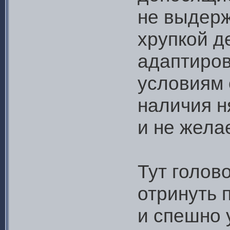
не выдерж
хрупкой д
адаптиров
условиям 
наличия н
и не желае
Тут голов
отринуть 
и спешно 