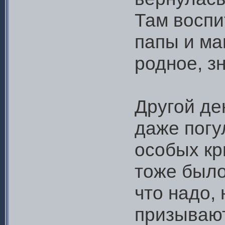
Там воспи
папы и ма
родное, з
Другой де
даже погу
особых кр
тоже было
что надо, 
призывают