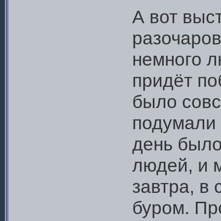
А вот выст
разочаров
немного л
придёт по
было совс
подумали 
день было
людей, и 
завтра, в 
буром. Пр