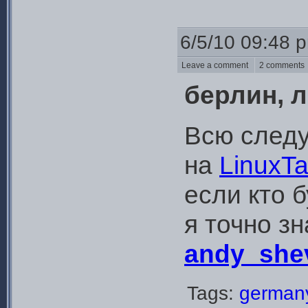
6/5/10 09:48 
Leave a comment
2 comment
берлин, л
Всю след
на
LinuxT
если кто б
я точно з
andy_she
Tags:
german