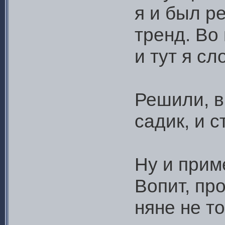
я и был р
тренд. Во 
и тут я сл
Решили, в
садик, и с
Ну и прим
Вопит, про
няне не то