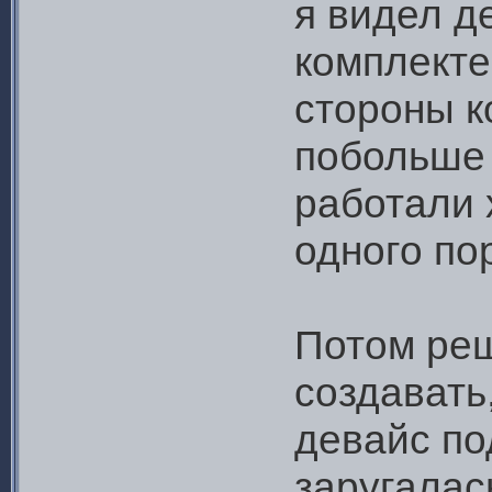
я видел д
комплекте
стороны к
побольше 
работали 
одного по
Потом реш
создавать
девайс под
заругалас