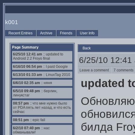
k001
Recent Entries
Archive
Friends
User Info
Page Summary
Back
6/25/10 12:41 am
:: updated to
6/25/10 12:41
Android 2.2 Froyo final
6/16/10 06:54 pm
:: I paid Google
Leave a comment
7 comment
6/13/10 01:33 am
:: LinuxTag 2010
updated to
6/6/10 02:35 am
:: няня
6/5/10 09:48 pm
:: берлин,
линукстаг
Обновляюс
08:57 pm
:: что мне нужно было
от PDA пять лет назад, и что есть
обновился
сейчас
08:51 pm
:: epic fail
билда Fro
6/2/10 07:40 pm
:: нас
обманывали!