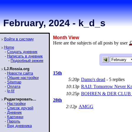
February, 2024 - k_d_s
Month View
Войти в систему
Here are the subjects of all posts by user
Home
-
Создать дневник
-
Написать в дневник
-
Подробный режим
LJ.Rossia.org
15th
-
Новости сайта
-
Общие настройки
5:20p
Damo's dead
- 5 replies
-
Sitemap
10:13p
RAIJ: Tomorrow Never Kn
-
Оплата
-
ljr-fif
10:25p
BOHREN & DER CLUB OF
Редактировать...
28th
-
Настройки
2:12p
AMGG
-
Список друзей
-
Дневник
-
Картинки
-
Пароль
-
Вид дневника