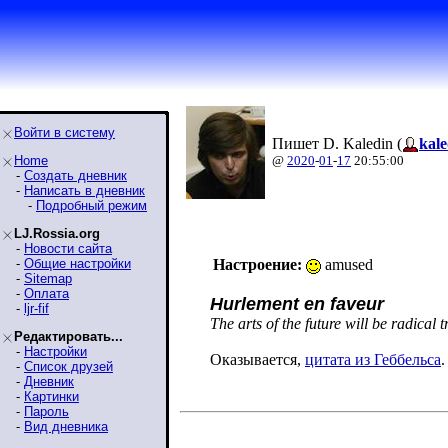
Войти в систему
Пишет D. Kaledin (
kale
Home
@
2020
-
01
-
17
20:55:00
-
Создать дневник
-
Написать в дневник
-
Подробный режим
LJ.Rossia.org
-
Новости сайта
-
Общие настройки
Настроение:
amused
-
Sitemap
-
Оплата
Hurlement en faveur
-
ljr-fif
The arts of the future will be radical 
Редактировать...
-
Настройки
Оказывается,
цитата из Геббельса
.
-
Список друзей
-
Дневник
-
Картинки
-
Пароль
-
Вид дневника