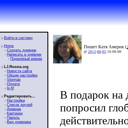
Войти в систему
Home
Пишет Катя Америк (
-
Создать дневник
@
2013
-
06
-
05
10:00:00
-
Написать в дневник
-
Подробный режим
LJ.Rossia.org
-
Новости сайта
-
Общие настройки
-
Sitemap
-
Оплата
-
ljr-fif
В подарок на 
Редактировать...
-
Настройки
попросил глоб
-
Список друзей
-
Дневник
-
Картинки
действительн
-
Пароль
-
Вид дневника