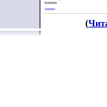
kramian
(
Ответить
)
(
Чит