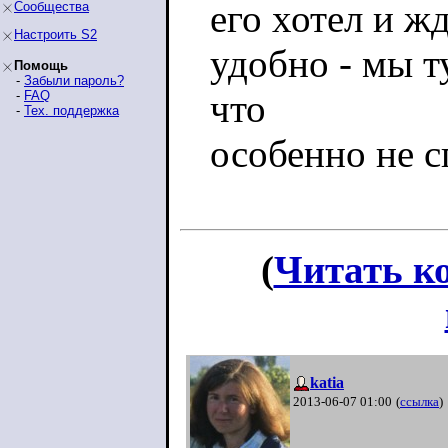
его хотел и ж
Сообщества
Настроить S2
удобно - мы т
Помощь
-
Забыли пароль?
что
-
FAQ
-
Тех. поддержка
особенно не 
(
Читать к
katia
2013-06-07 01:00
(
ссылка
)