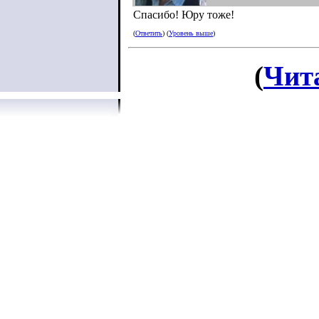
Спасибо! Юру тоже!
(
Ответить
) (
Уровень выше
)
(
Чит