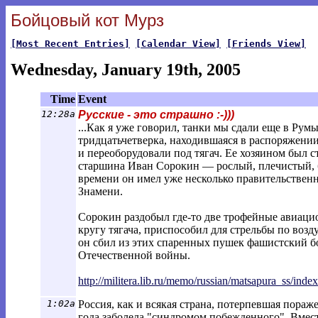
Бойцовый кот Мурз
[Most Recent Entries]
[Calendar View]
[Friends View]
Wednesday, January 19th, 2005
Time
Event
12:28a
Русские - это страшно :-)))
...Как я уже говорил, танки мы сдали еще в Рум
тридцатьчетверка, находившаяся в распоряжении
и переоборудовали под тягач. Ее хозяином был
старшина Иван Сорокин — рослый, плечистый, б
времени он имел уже несколько правительственн
Знамени.
Сорокин раздобыл где-то две трофейные авиац
кругу тягача, приспособил для стрельбы по воз
он сбил из этих спаренных пушек фашистский б
Отечественной войны.
http://militera.lib.ru/memo/russian/mat
sapura_ss/index
1:02a
Россия, как и всякая страна, потерпевшая пораж
года заболела "синдромом побежденного". Вмест