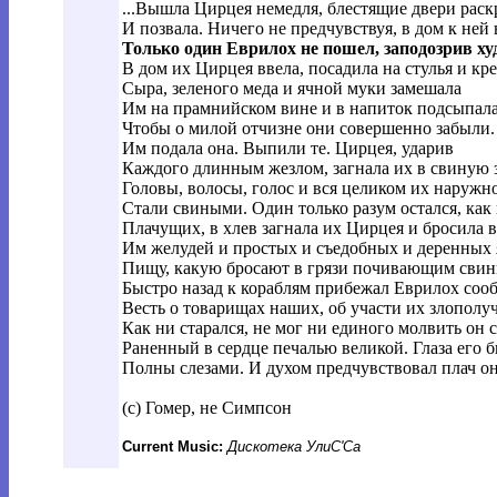
...Вышла Цирцея немедля, блестящие двери рас
И позвала. Ничего не предчувствуя, в дом к ней
Только один Еврилох не пошел, заподозрив худ
В дом их Цирцея ввела, посадила на стулья и кре
Сыра, зеленого меда и ячной муки замешала
Им на прамнийском вине и в напиток подсыпала 
Чтобы о милой отчизне они совершенно забыли.
Им подала она. Выпили те. Цирцея, ударив
Каждого длинным жезлом, загнала их в свиную з
Головы, волосы, голос и вся целиком их наружн
Стали свиными. Один только разум остался, как
Плачущих, в хлев загнала их Цирцея и бросила 
Им желудей и простых и съедобных и деренных 
Пищу, какую бросают в грязи почивающим свин
Быстро назад к кораблям прибежал Еврилох соо
Весть о товарищах наших, об участи их злополу
Как ни старался, не мог ни единого молвить он с
Раненный в сердце печалью великой. Глаза его 
Полны слезами. И духом предчувствовал плач о
(c) Гомер, не Симпсон
Current Music:
Дискотека УлиС'Са