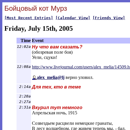
Бойцовый кот Мурз
[Most Recent Entries]
[Calendar View]
[Friends View]
Friday, July 15th, 2005
Time
Event
12:02a
Ну что вам сказать?
(обозревая поле боя)
Уели, сцуки!
12:08a
http://www.livejournal.com/users/alex_me
lia/14509.h
alex_melia@lj
верно уловил.
2:14a
Для тех, кто в теме
2:20a
2:27a
2:31a
Вкурил тут немного
Апрельская ночь, 1915
Созвездьем расцвели немецкие гранаты,
В лесу волшебном, где живем теперь мы, - бал.