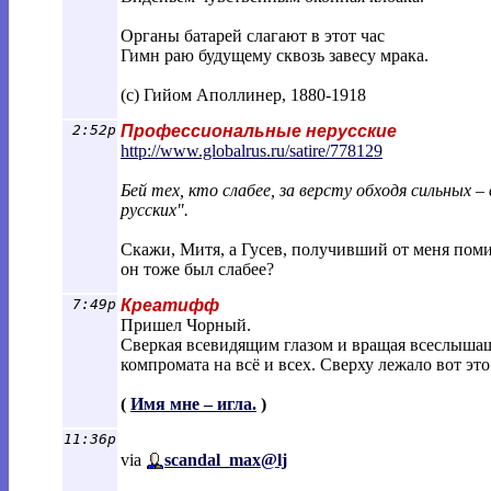
Органы батарей слагают в этот час
Гимн раю будущему сквозь завесу мрака.
(с) Гийом Аполлинер, 1880-1918
2:52p
Профессиональные нерусские
http://www.globalrus.ru/satire/7781
29
Бей тех, кто слабее, за версту обходя сильных 
русских".
Скажи, Митя, а Гусев, получивший от меня пом
он тоже был слабее?
7:49p
Креатифф
Пришел Чорный.
Сверкая всевидящим глазом и вращая всеслышащ
компромата на всё и всех. Сверху лежало вот это
(
Имя мне – игла.
)
11:36p
via
scandal_max@lj