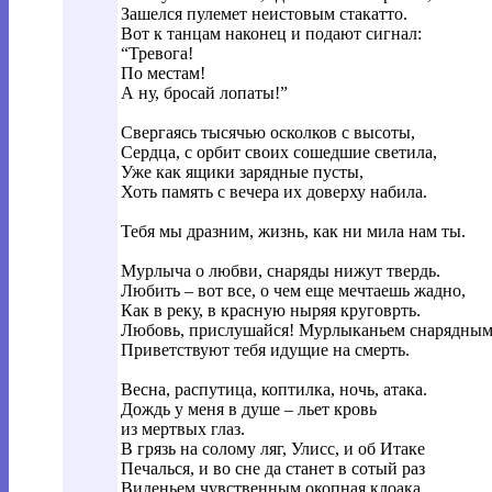
Зашелся пулемет неистовым стакатто.
Вот к танцам наконец и подают сигнал:
“Тревога!
По местам!
А ну, бросай лопаты!”
Свергаясь тысячью осколков с высоты,
Сердца, с орбит своих сошедшие светила,
Уже как ящики зарядные пусты,
Хоть память с вечера их доверху набила.
Тебя мы дразним, жизнь, как ни мила нам ты.
Мурлыча о любви, снаряды нижут твердь.
Любить – вот все, о чем еще мечтаешь жадно,
Как в реку, в красную ныряя круговрть.
Любовь, прислушайся! Мурлыканьем снарядны
Приветствуют тебя идущие на смерть.
Весна, распутица, коптилка, ночь, атака.
Дождь у меня в душе – льет кровь
из мертвых глаз.
В грязь на солому ляг, Улисс, и об Итаке
Печалься, и во сне да станет в сотый раз
Виденьем чувственным окопная клоака.