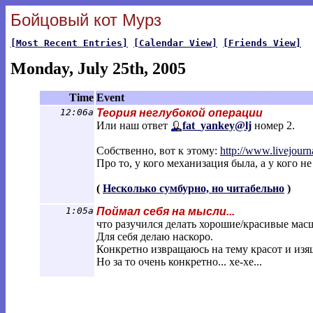
Бойцовый кот Мурз
[Most Recent Entries]
[Calendar View]
[Friends View]
Monday, July 25th, 2005
Time
Event
12:06a
Теория неглубокой операции
Или наш ответ
fat_yankey@lj
номер 2.
Собственно, вот к этому:
http://www.livejourn
Про то, у кого механизация была, а у кого не
(
Несколько сумбурно, но читабельно
)
1:05a
Поймал себя на мысли...
что разучился делать хорошие/красивые мас
Для себя делаю наскоро.
Конкретно извращаюсь на тему красот и изя
Но за то очень конкретно... хе-хе...