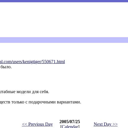
al.com/users/kenigti
ger/550671.html
 было.
штабные модели для себя.
ществ только с подарочными вариантами.
2005/07/25
<< Previous Day
Next Day >>
[
Calendar
]