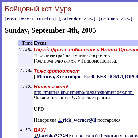
Бойцовый кот Мурз
[Most Recent Entries]
[Calendar View]
[Friends View]
Sunday, September 4th, 2005
Time
Event
12:38a
Парой фраз о событиях в Новом Орлеан
"Послезавтра" наступило досрочно.
Голливуд
это самое
у Гидрометцентра.
2:46a
Тоже фотоотчот
(
Москва, 3 сентября. 16-00. БЕЗ ПОМИДОРО
4:03a
Hoaxer жжот!
http://militera.lib.ru/memo/russian/suo
mi/index.html
Читаем название 32-й иллюстрации.
UPD
Наверняка
rick_werner@lj
постарался.
4:31a
ВАУ!
karisha777@lj
:
в последней Re:акции я пози