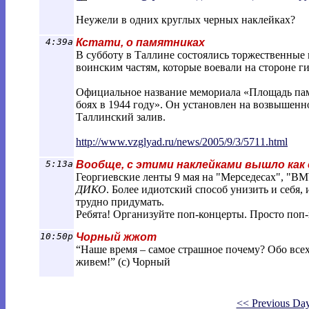
Неужели в одних круглых черных наклейках?
4:39a
Кстати, о памятниках
В субботу в Таллине состоялись торжественные
воинским частям, которые воевали на стороне г
Официальное название мемориала «Площадь пам
боях в 1944 году». Он установлен на возвышенн
Таллинский залив.
http://www.vzglyad.ru/news/2005/9/3/571
1.html
5:13a
Вообще, с этими наклейками вышло как
Георгиевские ленты 9 мая на "Мерседесах", "B
ДИКО
. Более идиотский способ унизить и себя,
трудно придумать.
Ребята! Организуйте поп-концерты. Просто поп-
10:50p
Чорный жжот
“Наше время – самое страшное почему? Обо всех
живем!” (с) Чорный
<< Previous Da