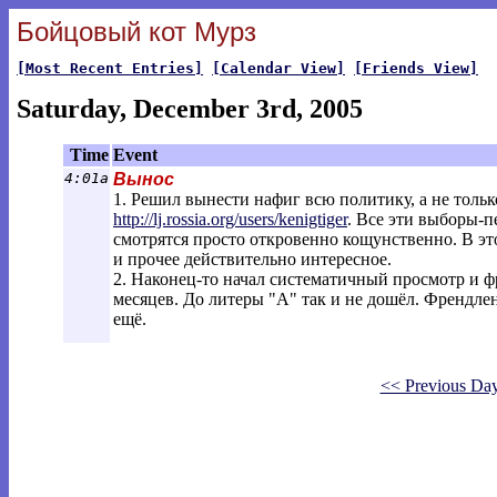
Бойцовый кот Мурз
[Most Recent Entries]
[Calendar View]
[Friends View]
Saturday, December 3rd, 2005
Time
Event
4:01a
Вынос
1. Решил вынести нафиг всю политику, а не толь
http://lj.rossia.org/users/kenigtiger
.
Все эти выборы-пе
смотрятся просто откровенно кощунственно. В эт
и прочее действительно интересное.
2. Наконец-то начал систематичный просмотр и 
месяцев. До литеры "А" так и не дошёл. Френдлент
ещё.
<< Previous Da