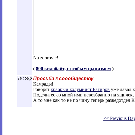
Na zdorovje!
(
800 килобайт, с особым цынизмом
)
10:59p
Просьба к соообществу
Камрады!
Говорят
храбрый колумнист Багиров
уже давал к
Поделитес со мной ими невозбранно на ящичек,
А то мне как-то не по чину теперь разведотдел К
<< Previous Da