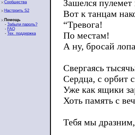
Зашелся пулемет 
Сообщества
Настроить S2
Вот к танцам нак
Помощь
“Тревога!
-
Забыли пароль?
-
FAQ
По местам!
-
Тех. поддержка
А ну, бросай лоп
Свергаясь тысячь
Сердца, с орбит 
Уже как ящики за
Хоть память с ве
Тебя мы дразним,