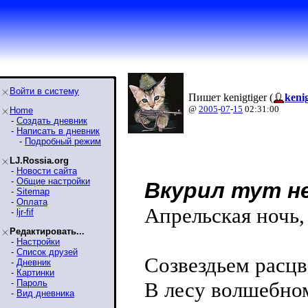
Войти в систему
Пишет kenigtiger (
kenig
@
2005
-
07
-
15
02:31:00
Home
-
Создать дневник
-
Написать в дневник
-
Подробный режим
LJ.Rossia.org
-
Новости сайта
-
Общие настройки
Вкурил тут н
-
Sitemap
-
Оплата
Апрельская ночь,
-
ljr-fif
Редактировать...
-
Настройки
-
Список друзей
Созвездьем расцв
-
Дневник
-
Картинки
-
Пароль
В лесу волшебном
-
Вид дневника