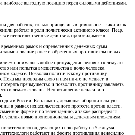
 на наиболее выгодную позицию перед силовыми действиями.
опа для рабочих, только приоделись в цивильное – как-никак
енили работяг в роли политически активного класса. Пеар,
е все ненасильственные действия, производимые в
ием временных рамок и определенных денежных сумм
ли заимствование ранее изобретенных противником новых
силием понималось любое принуждение человека к чему-то
ьство или попытка вмешательства в волю человека,
ловном кодексе. Позволяя политическому противнику
. Пока мы проводим свою и нам ничто не мешает, в
ко потерять преимущество и позволить противнику завладеть
 что в чем-то скованы. Непротивление ненасилию
.
годня в России. Есть власть, делающая оборонительную
нны в рамках ненасильственного протеста против власти.
сьменной форме и по телевидению, а также распределяя
 Их усилия прямо пропорциональны денежным вложениям,
ь политтехнологов, делающих свою работу на 5 с двумя
олиттехнологи работают на фронте противления ненасилию