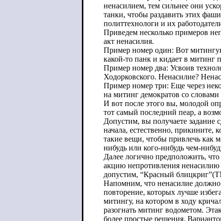
ненасилием, тем сильнее они уско
танки, чтобы раздавить этих фаши
политтехнологи и их работодател
Приведем несколько примеров не
акт ненасилия.
Пример номер один: Вот митингу
какой-то панк и кидает в митинг
Пример номер два: Усвоив технол
Ходорковского. Ненасилие? Ненас
Пример номер три: Еще через нек
на митинг демократов со словами
И вот после этого вы, молодой оп
тот самый последний пеар, а возм
Допустим, вы получаете задание с
начала, естественно, прикините,
такие вещи, чтобы привлечь как мо
нибудь или кого-нибудь чем-нибуд
Далее логично предположить, что 
акцию непротивления ненасилию н
допустим, “Красный блицкриг”(Т
Напомним, что ненасилие должно б
повторение, которых лучше избега
митингу, на котором в ходу крича
разогнать митинг водометом. Этак
более простые решения. Вариантов