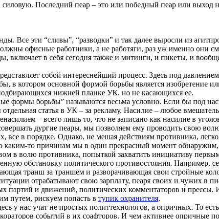
в силовую. Последний пеар – это или победный пеар или выход
ды. Все эти “сливы”, “разводки” и так далее выросли из агитпр
олжны офисные работники, а не работяги, раз уж именно они см
ы, включает в себя сегодня также и митинги, и пикеты, и вообщ
 представляет собой интереснейший процесс. Здесь под давлен
бы, в котором основной формой борьбы является изобретение и
подбирающихся нижней планке УК, но не касающихся ее.
вые формы борьбы” называются весьма условно. Если бы под на
ы отдельная статья в УК – за рекламу. Насилие – любое вмешател
ненасилием – всего лишь то, что не записано как насилие в уго
совершать дургие пеары, мы позволяем ему проводить свою волю
ах, все в порядке. Однако, не мешая действиям противника, лег
по каким-то причинам мы в один прекрасный момент обнаружим,
вом в волю противника, попыткой захватить инициативу первым
аленную обстановку политического противостояния. Например, се
щающая транш за траншем и разворачивающая свои стройные коло
итуации отрабатывают свою зарплату, пеаря своих и чужих в пи
ых партий и движений, политических комментаторов и прессы.
ким путем, рискуем попасть в
тупик охранителя
.
десь у нас учат не простых политтехнологов, а опричных. То ест
ораторов событий в их соафторов. И чем активнее опричные п