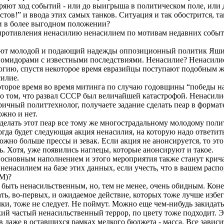
ряют ход событий - или до выигрыша в политическом поле, или д
стов!” и ввода этих самых танков. Ситуация и так обострится, т
и в более выгодном положении?
противления ненасилию ненасилием по мотивам недавних собы
ют молодой и подающий надежды оппозиционный политик Яшин
 помидорами с известными последствиями. Ненасилие? Ненасили
огию, спустя некоторое время евразийцы поступают подобным ж
илие.
оторое время во время митинга по случаю годовщины “победы на
 о том, что развал СССР был величайшей катастрофой. Ненасили
ричный политтехнолог, получаете задание сделать пеар в форма
ожно и нет.
делать этот пеар все тому же многострадальному молодому поли
 когда будет следующая акция ненасилия, на которую надо отве
жно больше прессы и зевак. Если акция не анонсируется, то это,
ь. Хотя, уже появились наглецы, которые анонсируют и такое.
основным наполнением и этого мероприятия также станут кричал
енасилием на базе этих данных, если учесть, что в вашем расп
М)?
ыть ненасильственным, но, тем не менее, очень обидным. Конеч
ть, во-первых, и ожидаемое действие, которых тоже лучше избе
лки, тоже не следует. Не поймут. Можно еще чем-нибудь закида
ий частый ненасильственный террор, по цвету тоже подходит. Э
 даже в оставшихся рамках мелкого бюджета - масса. Все зависи