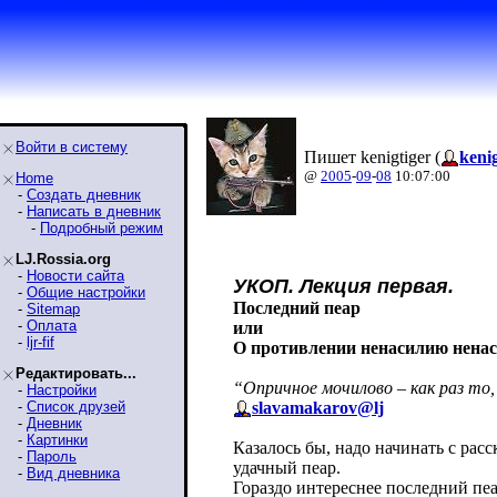
Войти в систему
Пишет kenigtiger (
kenig
@
2005
-
09
-
08
10:07:00
Home
-
Создать дневник
-
Написать в дневник
-
Подробный режим
LJ.Rossia.org
-
Новости сайта
УКОП. Лекция первая.
-
Общие настройки
Последний пеар
-
Sitemap
-
Оплата
или
-
ljr-fif
О противлении ненасилию ненас
Редактировать...
“Опричное мочилово – как раз то,
-
Настройки
-
Список друзей
slavamakarov@lj
-
Дневник
-
Картинки
Казалось бы, надо начинать с рас
-
Пароль
удачный пеар.
-
Вид дневника
Гораздо интереснее последний пеа