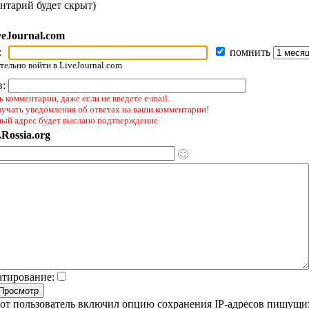
нтарий будет скрыт)
veJournal.com
:
помнить
ельно войти в LiveJournal.com
в:
 комментарии, даже если не введете e-mail.
лучать уведомления об ответах на ваши комментарии!
ный адрес будет выслано подтверждение.
Rossia.org
атирование:
от пользователь включил опцию сохранения IP-адресов пишущи