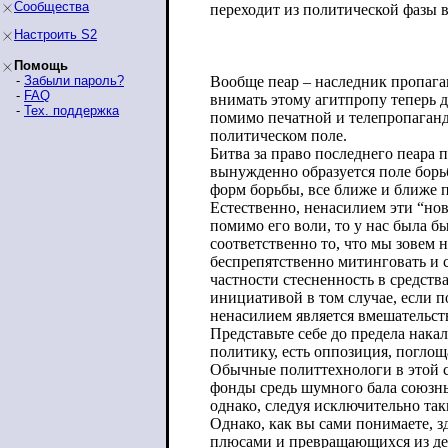
Сообщества
переходит из политической фазы 
Настроить S2
Помощь
-
Забыли пароль?
Вообще пеар – наследник пропаган
-
FAQ
внимать этому агитпропу теперь д
-
Тех. поддержка
помимо печатной и телепропаганд
политическом поле.
Битва за право последнего пеара
вынужденно образуется поле борь
форм борьбы, все ближе и ближе 
Естественно, ненасилием эти “но
помимо его воли, то у нас была б
соответственно то, что мы зовем 
беспрепятственно митинговать и 
частности стесненность в средств
инициативой в том случае, если 
ненасилием является вмешательст
Представьте себе до предела нак
политику, есть оппозиция, погло
Обычные политтехнологи в этой с
фонды средь шумного бала союзн
однако, следуя исключительно та
Однако, как вы сами понимаете, з
плюсами и превращающихся из дек