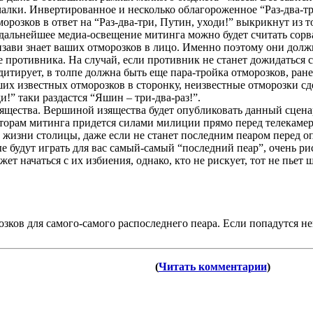
лки. Инвертированное и несколько облагороженное “Раз-два-три,
орозков в ответ на “Раз-два-три, Путин, уходи!” выкрикнут из т
и дальнейшее медиа-освещение митинга можно будет считать сор
визави знает ваших отморозков в лицо. Именно поэтому они дол
е противника. На случай, если противник не станет дожидаться
едитирует, в толпе должна быть еще пара-тройка отморозков, ра
ших известных отморозков в сторонку, неизвестные отморозки с
и!” таки раздастся “Яшин – три-два-раз!”.
зящества. Вершиной изящества будет опубликовать данный сцена
торам митинга придется силами милиции прямо перед телекамера
жизни столицы, даже если не станет последним пеаром перед 
ые будут играть для вас самый-самый “последний пеар”, очень р
т начаться с их избиения, однако, кто не рискует, тот не пьет 
зков для самого-самого распоследнего пеара. Если попадутся н
(
Читать комментарии
)