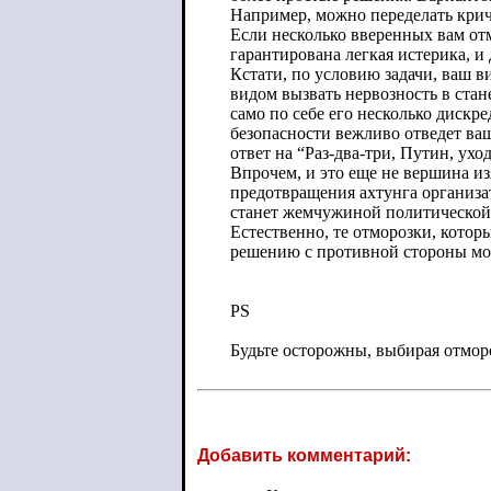
Например, можно переделать крича
Если несколько вверенных вам отм
гарантирована легкая истерика, 
Кстати, по условию задачи, ваш 
видом вызвать нервозность в стан
само по себе его несколько дискр
безопасности вежливо отведет ва
ответ на “Раз-два-три, Путин, уход
Впрочем, и это еще не вершина и
предотвращения ахтунга организа
станет жемчужиной политической 
Естественно, те отморозки, котор
решению с противной стороны може
PS
Будьте осторожны, выбирая отморо
Добавить комментарий: