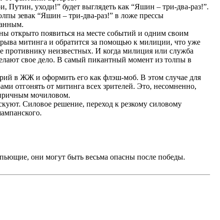
 Путин, уходи!” будет выглядеть как “Яшин – три-два-раз!”.
олпы зевак “Яшин – три-два-раз!” в ложе прессы
ванным.
жны открыто появиться на месте событий и одним своим
 срыва митинга и обратится за помощью к милиции, что уже
нее противнику неизвестных. И когда милиция или служба
делают свое дело. В самый пикантный момент из толпы в
рий в ЖЖ и оформить его как флэш-моб. В этом случае для
ми отгонять от митинга всех зрителей. Это, несомненно,
опричным мочиловом.
искуют. Силовое решение, переход к резкому силовому
шампанского.
епьющие, они могут быть весьма опасны после победы.