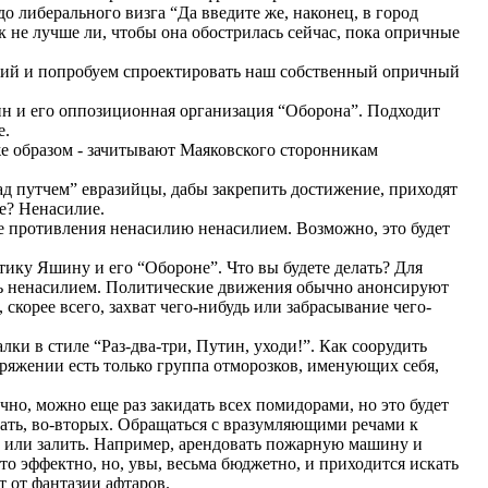
о либерального визга “Да введите же, наконец, в город
ак не лучше ли, чтобы она обострилась сейчас, пока опричные
тий и попробуем спроектировать наш собственный опричный
 и его оппозиционная организация “Оборона”. Подходит
е.
е образом - зачитывают Маяковского сторонникам
д путчем” евразийцы, дабы закрепить достижение, приходят
е? Ненасилие.
те противления ненасилию ненасилием. Возможно, это будет
тику Яшину и его “Обороне”. Что вы будете делать? Для
тить ненасилием. Политические движения обычно анонсируют
 скорее всего, захват чего-нибудь или забрасывание чего-
ки в стиле “Раз-два-три, Путин, уходи!”. Как соорудить
оряжении есть только группа отморозков, именующих себя,
но, можно еще раз закидать всех помидорами, но это будет
гать, во-вторых. Обращаться с вразумляющими речами к
ть или залить. Например, арендовать пожарную машину и
то эффектно, но, увы, весьма бюджетно, и приходится искать
т от фантазии афтаров.