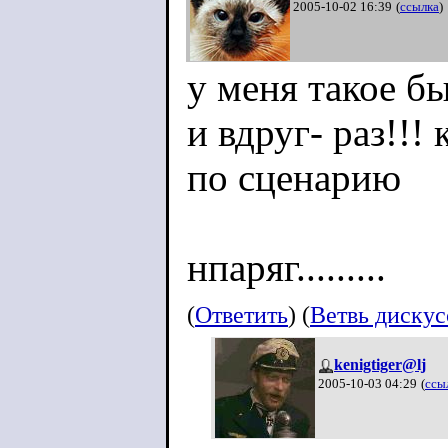
2005-10-02 16:39
(
ссылка
)
у меня такое б
и вдруг- раз!!! 
по сценарию
нпаряг.........
(
Ответить
) (
Ветвь диску
kenigtiger@lj
2005-10-03 04:29
(
ссы