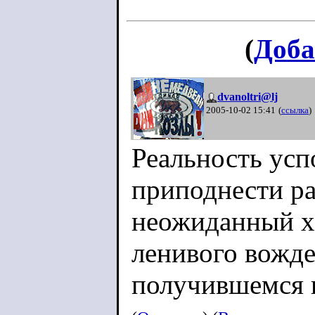
(
Доба
dvanoltri@lj
2005-10-02 15:41
(
ссылка
)
Реальность усп
приподнести р
неожиданный хо
ленивого вожд
получившемся 