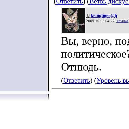
(
Ответить
) (
Ветвь диску
kenigtiger@lj
2005-10-03 04:27
(
ссылка
Вы, верно, по
политическое
Отнюдь.
(
Ответить
) (
Уровень в