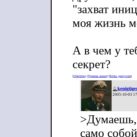
"захват иниц
моя жизнь м
А в чем у те
секрет?
(
Ответить
) (
Уровень выше
) (
Ветвь дискуссии
)
kenigtige
2005-10-03 1
>Думаешь, 
само собой