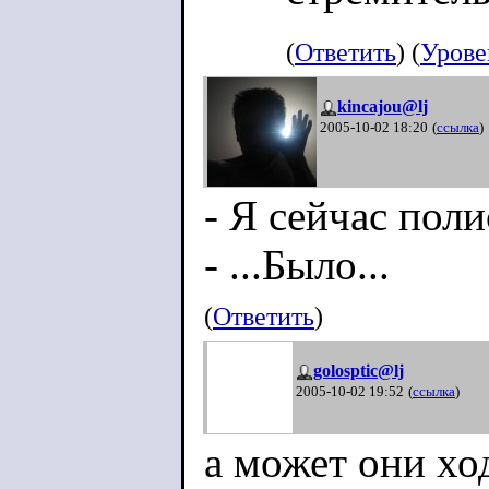
(
Ответить
) (
Урове
>А в чем у
kincajou@lj
секрет?
2005-10-02 18:20
(
ссылка
)
- Я сейчас поли
О, эта ист
- ...Было...
ждать свое
(
Ответить
)
посмотрит 
писать оче
golosptic@lj
2005-10-02 19:52
(
ссылка
)
нервно кур
а может они хо