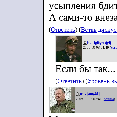
усыпления бди
А сами-то внез
(
Ответить
) (
Ветвь диску
kenigtiger@lj
2005-10-03 04:49
(
ссы
Если бы так...
(
Ответить
) (
Уровень в
mixjam@lj
2005-10-03 02:41
(
ссылка
)