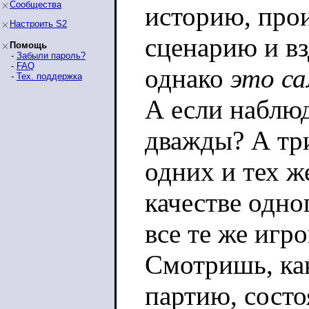
Сообщества
историю, про
Настроить S2
сценарию и вз
Помощь
-
Забыли пароль?
-
FAQ
однако
это с
-
Тех. поддержка
А если наблю
дважды? А тр
одних и тех ж
качестве одног
все те же игро
Смотришь, ка
партию, состо