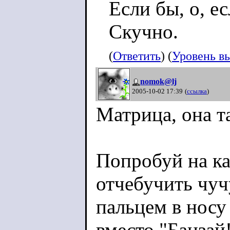
Если бы, о, ес
Скучно.
(
Ответить
) (
Уровень в
nomok@lj
2005-10-02 17:39
(
ссылка
)
Матрица, она та
Попробуй на к
отчебучить чуч
пальцем в носу
вместо "Банзай