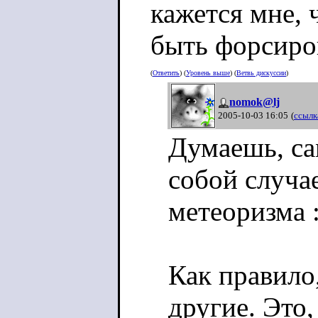
кажется мне, 
быть форсиро
(
Ответить
) (
Уровень выше
) (
Ветвь дискуссии
)
nomok@lj
2005-10-03 16:05
(
ссылк
Думаешь, са
собой случае
метеоризма :
Как правило
другие. Это,