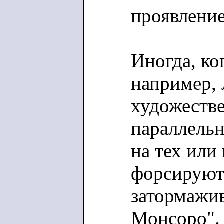
проявление
Иногда, ко
например, 
художеств
параллельн
на тех или
форсируют 
затормажив
Монсоро". 