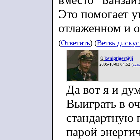
Это помогает у
отлаженном и о
(
Ответить
) (
Ветвь диску
kenigtiger@lj
2005-10-03 04:52
(
ссы
Да вот я и ду
Выиграть в о
стандартную 
парой энерги