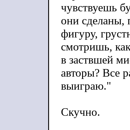
чувствуешь бу
они сделаны, 
фигуру, груст
смотришь, ка
в заствшей ми
авторы? Все р
выиграю."
Скучно.