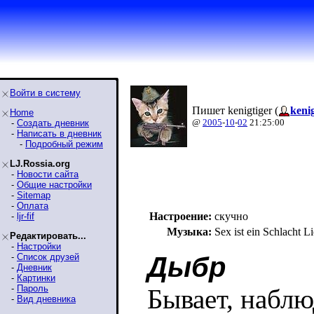
Войти в систему
Пишет kenigtiger (
kenig
Home
@
2005
-
10
-
02
21:25:00
-
Создать дневник
-
Написать в дневник
-
Подробный режим
LJ.Rossia.org
-
Новости сайта
-
Общие настройки
-
Sitemap
-
Оплата
Настроение:
скучно
-
ljr-fif
Музыка:
Sex ist ein Schlacht Li
Редактировать...
-
Настройки
-
Список друзей
Дыбр
-
Дневник
-
Картинки
-
Пароль
Бывает, набл
-
Вид дневника