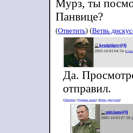
Мурз, ты посмо
Панвице?
(
Ответить
) (
Ветвь диску
kenigtiger@lj
2005-10-03 04:54
(
ссы
Да. Просмотр
отправил.
(
Ответить
) (
Уровень выше
) (
Ветвь дискуссии
)
mixjam@lj
2005-10-03 07:59
(