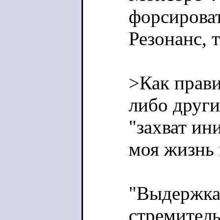
форсироват
Резонанс, т
>Как прави
либо други
"захват ин
моя жизнь 
"Выдержка 
стремител