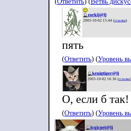
(
Ответить
) (
Ветвь диску
zorkij@lj
2005-10-02 15:44
(
ссылка
)
пять
(
Ответить
) (
Уровень в
kenigtiger@lj
2005-10-02 16:36
(
ссылка
О, если б так!
(
Ответить
) (
Уровень в
icqjcnet@lj