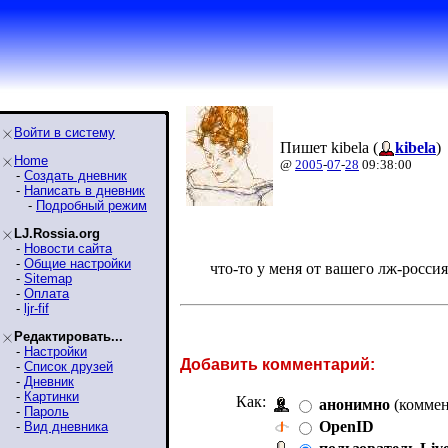
Войти в систему
Пишет kibela (
kibela
)
Home
@
2005
-
07
-
28
09:38:00
-
Создать дневник
-
Написать в дневник
-
Подробный режим
LJ.Rossia.org
-
Новости сайта
-
Общие настройки
что-то у меня от вашего лж-росс
-
Sitemap
-
Оплата
-
ljr-fif
Редактировать...
-
Настройки
Добавить комментарий:
-
Список друзей
-
Дневник
-
Картинки
Как:
анонимно
(коммен
-
Пароль
OpenID
-
Вид дневника