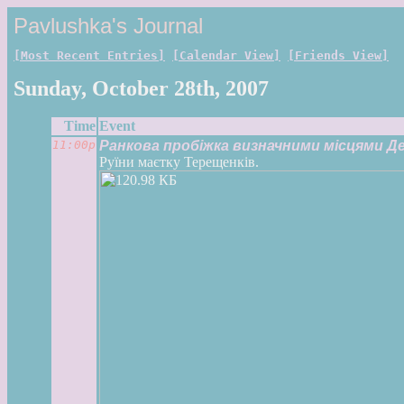
Pavlushka's Journal
[Most Recent Entries]
[Calendar View]
[Friends View]
Sunday, October 28th, 2007
Time
Event
11:00p
Ранкова пробіжка визначними місцями Д
Руїни маєтку Терещенків.