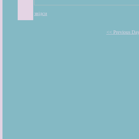
звідси
<< Previous Da