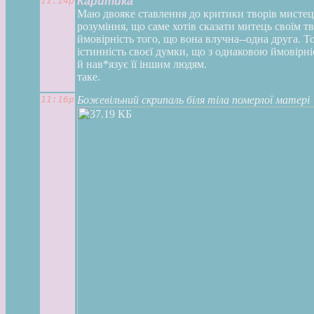
11:14p
Каритика
Маю двояке ставлення до критики творів мистецтв
розуміння, що саме хотів сказати митець своїм т
ймовірність того, що вона влучна--одна друга. То
істинність своєї думки, що з однаковою ймовір
й нав*язує її іншим людям.
таке.
11:16p
Божевільний скрипаль біля тіла померлої матері