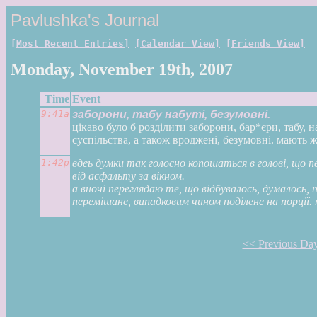
Pavlushka's Journal
[Most Recent Entries]
[Calendar View]
[Friends View]
Monday, November 19th, 2007
Time
Event
9:41a
заборони, табу набуті, безумовні.
цікаво було б розділити заборони, бар*єри, табу,
суспільства, а також вроджені, безумовні. мають ж
1:42p
вдеь думки так голосно копошаться в голові, що 
від асфальту за вікном.
а вночі переглядаю те, що відбувалось, думалось
перемішане, випадковим чином поділене на порції. 
<< Previous Da