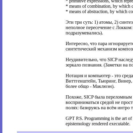
* primitive expressions, which repre
* means of combination, by which c
* means of abstraction, by which c
Эти три суть: 1) атомы, 2) синт
неполное пересечение с Локком:
подразумевались).
Интересно, что пара игнорируетс
синтетический механизм композ
Неудивительно, что SICP наслед
зеркало познания. (Заметки на 
Нотация и компьютер - это сред
Виттгенштейн, Тьюринг, Винер, 
более общо - Маклюэн).
Похоже, SICP была переломным м
восприниматься средой не прост
полях: базируясь на всём интро т
GPT P.S. Programming is the art of
epistemology rendered executable.