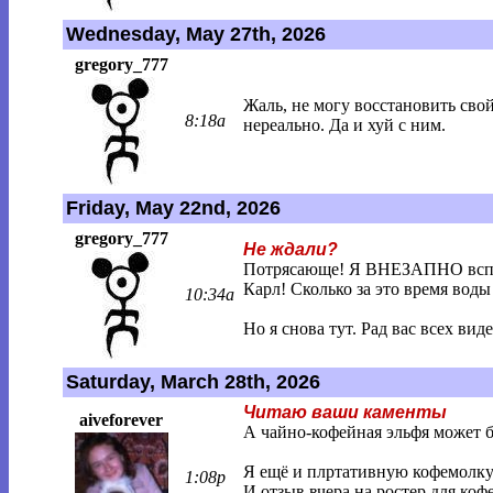
Wednesday, May 27th, 2026
gregory_777
Жаль, не могу восстановить сво
8:18a
нереально. Да и хуй с ним.
Friday, May 22nd, 2026
gregory_777
Не ждали?
Потрясающе! Я ВНЕЗАПНО вспомни
Карл! Сколько за это время воды
10:34a
Но я снова тут. Рад вас всех виде
Saturday, March 28th, 2026
Читаю ваши каменты
aiveforever
А чайно-кофейная эльфя может 
Я ещё и плртативную кофемолку 
1:08p
И отзыв вчера на ростер для коф