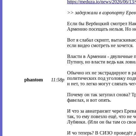
https://meduza.io/news/2026/06/13/
>> задержали в аэропорту Ерев
Если бы Вербицкий смотрел Наки 
Армению посещать нельзя. Но нет
Вот я слабал скрипт, вытаскив
если видео смотреть не хочется.
Власти в Армении - двуличные п
Путину, но власти ведь как лови
Обычно их не экстрадируют в ра
политических под уголовку подве
phantom
11:58p
и нет, то легко могут сляпать че
Почему он так затупил снова? Т
фавелах, и вот опять.
И что за авиатранзит через Ерев
так, то ему повезло ещё, что не
Лубянки. (Или он бы там со свои
И чо теперь? В СИЗО проведёт д