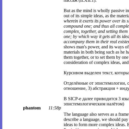
пассаж (II.XII.1):
But as the mind is wholly passive in 
out of its simple ideas, as the mater
wherein it exerts its power over its 
compound one; and thus all complex
complex, together, and setting them 
one; by which way it gets all its ide
accompany them in their real existen
shows man's power, and its ways of o
materials in both being such as he ha
them together, or to set them by one 
consideration of complex ideas, and 
Курсивом выделен текст, которы
Отделённые от эпистемологии, он
отношение, 3) абстракция + инд
В SICP-е далее приводится 3 яз
эпистемологическим налётом)
phantom
11:58p
The language also serves as a fram
describe a language, we should pay 
ideas to form more complex ideas. 