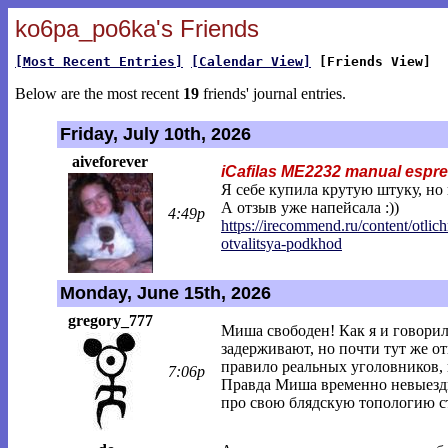
ko6pa_po6ka's Friends
[Most Recent Entries]
[Calendar View]
[Friends View]
Below are the most recent
19
friends' journal entries.
Friday, July 10th, 2026
aiveforever
iCafilas ME2232 manual espr
Я себе купила крутую штуку, но
А отзыв уже напейсала :))
4:49p
https://irecommend.ru/content/otlic
otvalitsya-podkho
d
Monday, June 15th, 2026
gregory_777
Миша свободен! Как я и говорил
задерживают, но почти тут же о
правило реальных уголовников, 
7:06p
Правда Миша временно невыездн
про свою блядскую топологию сту