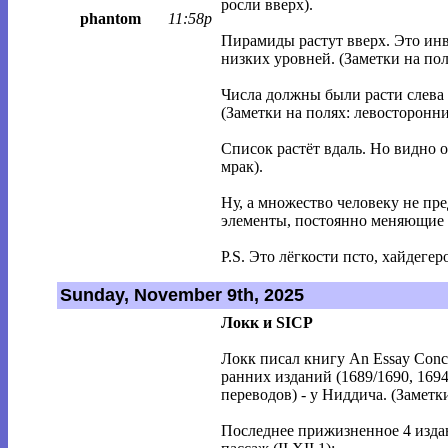
росли вверх).
phantom
11:58p
Пирамиды растут вверх. Это инв
низких уровней. (Заметки на пол
Числа должны были расти слева 
(Заметки на полях: левосторонн
Список растёт вдаль. Но видно од
мрак).
Ну, а множество человеку не пре
элементы, постоянно меняющие 
P.S. Это лёгкости псто, хайдегер
Sunday, November 9th, 2025
Локк и SICP
Локк писал книгу An Essay Conce
ранних изданий (1689/1690, 1694
переводов) - у Ниддича. (Заметк
Последнее прижизненное 4 издан