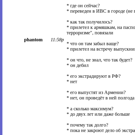
* где он сейчас?
* переведен в ИВС в городе (не
* как так получилось?
* прилетел к армяшкам, на пасп
терроризме", повязали
phantom
11:58p
* что он там забыл ваще?
* прилетел на встречу выпускни
* он что, не знал, что так будет?
* он дебил
* его экстрадируют в РФ?
* нет
* его выпустят из Армении?
* нет, он проведёт в ней полгод
* а сколько максимум?
* до двух лет или даже больше
* почему так долго?
* пока не закроют дело об экст