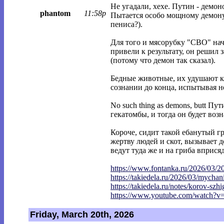
Не угадали, хехе. Путин - демон
phantom
11:58p
Пытается особо мощному демону 
пениса?).
Для того и мясорубку "СВО" нач
привели к результату, он решил 
(потому что демон так сказал).
Бедные животные, их удушают к
сознании до конца, испытывая 
No such thing as demons, butt П
гекатомбы, и тогда он будет во
Короче, сидит такой ебанутый г
жертву людей и скот, вызывает 
ведут туда же и на гриба вприся
https://www.fontanka.ru/2026/03/2
https://takiedela.ru/2026/03/mychan
https://takiedela.ru/notes/korov-szhi
https://www.youtube.com/watch?
Friday, March 20th, 2026