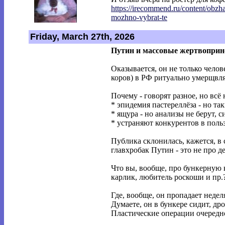
https://irecommend.ru/content/obzh
mozhno-vy
brat-te
Friday, March 27th, 2026
Путин и массовые жертвопри
Оказывается, он не только чело
коров) в РФ ритуально умерщвля
Почему - говорят разное, но всё 
* эпидемия пастереллёза - но так
* ящура - но анализы не берут, 
* устраняют конкурентов в поль
Публика склонилась, кажется, в 
главхробак Путин - это не про д
Что вы, вообще, про бункерную 
карлик, любитель роскоши и пр.?
Где, вообще, он пропадает неде
Думаете, он в бункере сидит, др
Пластические операции очередн