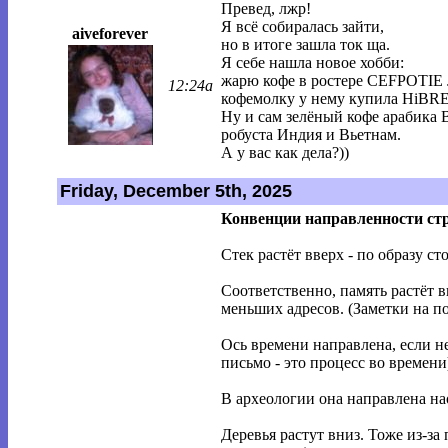
Превед, лжр!
Я всё собиралась зайти,
aiveforever
но в итоге зашла ток ща.
Я себе нашла новое хобби:
жарю кофе в ростере CEFPOTIE 
12:24a
кофемолку у нему купила HiBR
Ну и сам зелёный кофе арабика 
робуста Индия и Вьетнам.
А у вас как дела?))
Friday, December 5th, 2025
Конвенции направленности стр
Стек растёт вверх - по образу с
Соответственно, память растёт в
меньших адресов. (Заметки на по
Ось времени направлена, если не
письмо - это процесс во времени
В археологии она направлена на
Деревья растут вниз. Тоже из-за