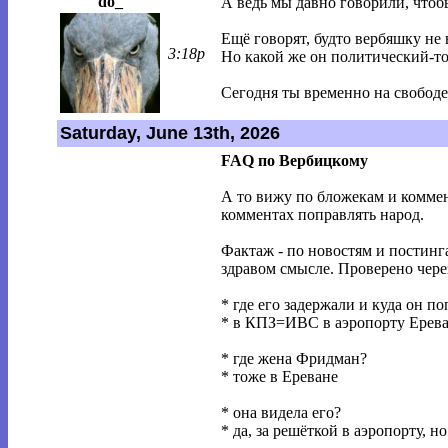
do_
А ведь мы давно говорили, чтобы
Ещё говорят, будто вербяшку не
3:18p
Но какой же он политический-т
Сегодня ты временно на свободе
Saturday, June 13th, 2026
FAQ по Вербицкому
А то вижу по бложекам и коммент
комментах поправлять народ.
Фактаж - по новостям и постинг
здравом смысле. Проверено чере
* где его задержали и куда он по
* в КПЗ=ИВС в аэропорту Ерев
* где жена Фридман?
* тоже в Ереване
* она видела его?
* да, за решёткой в аэропорту, н