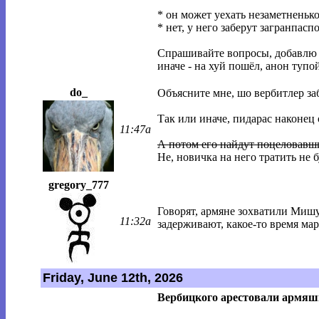
* он может уехать незаметненьк
* нет, у него заберут загранпасп
Спрашивайте вопросы, добавлю в
иначе - на хуй пошёл, анон тупой
do_
Объясните мне, шо вербитлер за
Так или иначе, пидарас наконец 
11:47a
А потом его найдут поцеловавши
Не, новичка на него тратить не
gregory_777
Говорят, армяне зохватили Мишу?
11:32a
задерживают, какое-то время ма
Friday, June 12th, 2026
Вербицкого арестовали армя