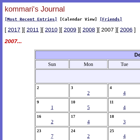
kommari's Journal
[Most Recent Entries]
[Calendar View]
[Friends]
[
2017
][
2011
][
2010
][
2009
][
2008
][ 2007 ][
2006
]
2007...
De
Sun
Mon
Tue
2
3
4
2
4
9
10
11
1
5
4
16
17
18
2
4
3
23
24
25
7
2
4