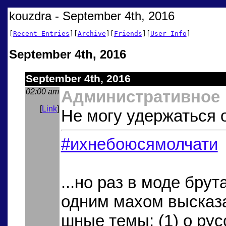
kouzdra - September 4th, 2016
[
Recent Entries
][
Archive
][
Friends
][
User Info
]
September 4th, 2016
September 4th, 2016
02:00 am
Административное
[
Link
]
Не могу удержаться 
#ихнебоюсямолчати
...но раз в моде бру
одним махом высказа
шные темы: (1) о рус