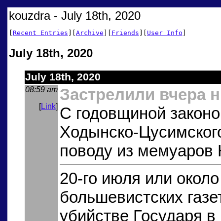
kouzdra - July 18th, 2020
[
Recent Entries
][
Archive
][
Friends
][
User Info
]
July 18th, 2020
July 18th, 2020
08:59 am
Застрелили вчера 
[
Link
]
С годовщиной законо
Ходынско-Цусимского
поводу из мемуаров 
20-го июля или около
большевистских газе
убийстве Государя в 