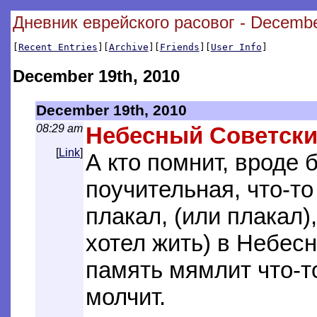
Дневник еврейского расовог - Decembe
[
Recent Entries
][
Archive
][
Friends
][
User Info
]
December 19th, 2010
December 19th, 2010
08:29 am
Небесный Советск
[
Link
]
А кто помнит, вроде 
поучительная, что-то
плакал, (или плакал)
хотел жить) в Небес
память мямлит что-т
молчит.