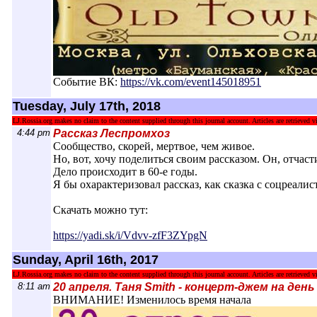
Событие ВК:
https://vk.com/event145018951
Tuesday, July 17th, 2018
LJ.Rossia.org makes no claim to the content supplied through this journal account. Articles are retrieved vi
4:44 pm
Рассказ Леспромхоз
Сообщество, скорей, мертвое, чем живое.
Но, вот, хочу поделиться своим рассказом. Он, отчаст
Дело происходит в 60-е годы.
Я бы охарактеризовал рассказ, как сказка с соцреалис
Скачать можно тут:
https://yadi.sk/i/Vdvv-zfF3ZYpgN
Sunday, April 16th, 2017
LJ.Rossia.org makes no claim to the content supplied through this journal account. Articles are retrieved vi
8:11 am
20 апреля. Таня Smith - концерт-джем на ден
ВНИМАНИЕ! Изменилось время начала