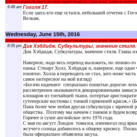
LJ.Rossia.org makes no claim to the content supplied through this journal account. Articles are retrieved vi
9:49 am
Гоголя 17.
Если здесь кто еще остался, небольшой отчетик с Гог
Велкам.
Wednesday, June 15th, 2016
LJ.Rossia.org makes no claim to the content supplied through this journal account. Articles are retrieved vi
8:05 pm
Дик Хэбдидж, Субкультуры, значение стиля.
Дик Хэбдидж, Субкультуры, значение стиля. Главы и
Наверное, надо весь перевод выложить, но лениво-то к
панка. Стюарт Холл, Хэбдидж и, наверное, еще один 
понятно. Холла я переводить не стал, зато ниже част
самое интересное на мой взгляд)
«Богачи надевают специально пошитые дорогие лохм
рассмотрении оказываются декорированными замысл
клошаров из тончайшей ткани, потертые аристократ
сутенерские костюмы с тонкой гармонией красок.» (Бе
Панк более чем любая другая субкультура с мрачной
общества. Поэтому мы начнем с панков и будем возв
Горячее и сухое английское лето 1976 года.
С мая по август Лондон томился, изнемогал под ярк
жгучего солнца добавилось к общему кризису. Поско
была официально объявлена засуха.