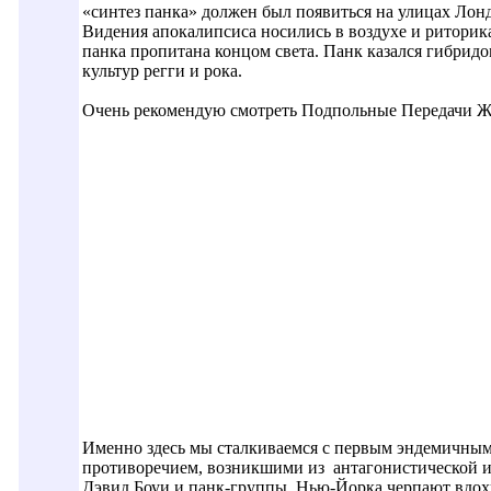
«синтез панка» должен был появиться на улицах Лон
Видения апокалипсиса носились в воздухе и риторик
панка пропитана концом света. Панк казался гибри
культур регги и рока.
Очень рекомендую смотреть Подпольные Передачи Жа
Именно здесь мы сталкиваемся с первым эндемичны
противоречием, возникшими из антагонистической и
Дэвид Боуи и панк-группы Нью-Йорка черпают вдох