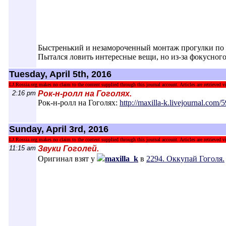
Быстренький и незамороченный монтаж прогулки по 
Пытался ловить интересные вещи, но из-за фокусног
Tuesday, April 5th, 2016
LJ.Rossia.org makes no claim to the content supplied through this journal account. Articles are retrieved vi
2:16 pm
Рок-н-ролл на Гоголях.
Рок-н-ролл на Гоголях:
http://maxilla-k.livejournal.com/
Sunday, April 3rd, 2016
LJ.Rossia.org makes no claim to the content supplied through this journal account. Articles are retrieved vi
11:15 am
Звуки Гоголей.
Оригинал взят у
maxilla_k
в
2294. Оккупай Гоголя.