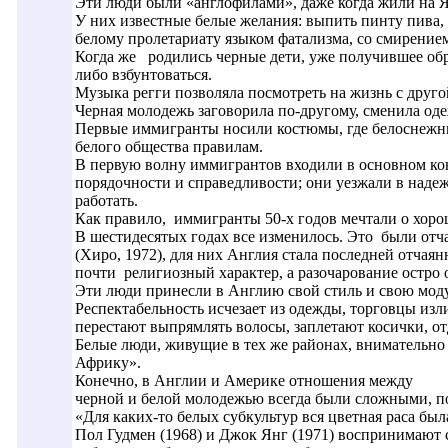
Эти люди были «англофилами», даже когда жили на 
У них известные белые желания: выпить пинту пива, 
белому пролетариату языком фатализма, со смирением
Когда же родились черные дети, уже получившее обра
либо взбунтоваться.
Музыка регги позволяла посмотреть на жизнь с друго
Черная молодежь заговорила по-другому, сменила оде
Первые иммигранты носили костюмы, где белоснежн
белого общества правилам.
В первую волну иммигрантов входили в основном ко
порядочности и справедливости; они уезжали в надеж
работать.
Как правило, иммигранты 50-х годов мечтали о хоро
В шестидесятых годах все изменилось. Это были отч
(Хиро, 1972), для них Англия стала последней отч
почти религиозный характер, а разочарование остро
Эти люди принесли в Англию свой стиль и свою моду
Респектабельность исчезает из одежды, торговцы и
перестают выпрямлять волосы, заплетают косички, о
Белые люди, живущие в тех же районах, внимательно
Африку».
Конечно, в Англии и Америке отношения между
черной и белой молодежью всегда были сложными, 
«Для каких-то белых субкультур вся цветная раса б
Пол Гудмен (1968) и Джок Янг (1971) воспринимают 