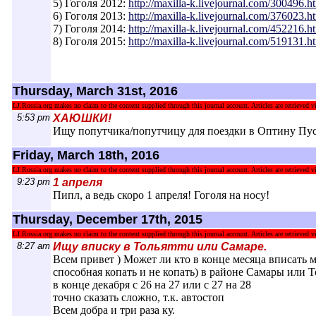
5) Гоголя 2012:
http://maxilla-k.livejournal.com/300496.h
6) Гоголя 2013:
http://maxilla-k.livejournal.com/376023.h
7) Гоголя 2014:
http://maxilla-k.livejournal.com/452216.h
8) Гоголя 2015:
http://maxilla-k.livejournal.com/519131.h
Thursday, March 31st, 2016
LJ.Rossia.org makes no claim to the content supplied through this journal account. Articles are retrieved vi
5:53 pm
ХАЮШКИ!
Ищу попутчика/попутчицу для поездки в Оптину Пу
Friday, March 18th, 2016
LJ.Rossia.org makes no claim to the content supplied through this journal account. Articles are retrieved vi
9:23 pm
1 апреля
Пипл, а ведь скоро 1 апреля! Гоголя на носу!
Thursday, December 17th, 2015
LJ.Rossia.org makes no claim to the content supplied through this journal account. Articles are retrieved vi
8:27 am
Ищу вписку в Тольятти или Самаре.
Всем привет ) Может ли кто в конце месяца вписать 
способная копать и не копать) в районе Самары или Т
в конце декабря с 26 на 27 или с 27 на 28
точно сказать сложно, т.к. автостоп
Всем добра и три раза ку.