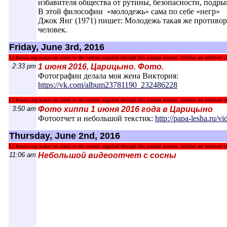
избавителя общества от рутины, безопасности, подр
В этой философии «молодежь» сама по себе «негр»
Джок Янг (1971) пишет: Молодежь такая же противоре
человек.
Friday, June 3rd, 2016
LJ.Rossia.org makes no claim to the content supplied through this journal account. Articles are retrieved vi
2:33 pm
1 июня 2016, Царицыно. Фото.
Фотографии делала моя жена Виктория:
https://vk.com/album23781190_232486228
LJ.Rossia.org makes no claim to the content supplied through this journal account. Articles are retrieved vi
3:50 am
Фото хиппи 1 июня 2016 года в Царицыно
Фотоотчет и небольшой текстик:
http://papa-lesha.ru/v
Thursday, June 2nd, 2016
LJ.Rossia.org makes no claim to the content supplied through this journal account. Articles are retrieved vi
11:06 am
Небольшой видеоотчет с сосны