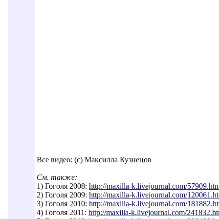
Все видео: (с) Максилла Кузнецов
См. также:
1) Гоголя 2008:
http://maxilla-k.livejournal.com/57909.h
t
2) Гоголя 2009:
http://maxilla-k.livejournal.com/120061.h
3) Гоголя 2010:
http://maxilla-k.livejournal.com/181882.h
4) Гоголя 2011:
http://maxilla-k.livejournal.com/241832.h