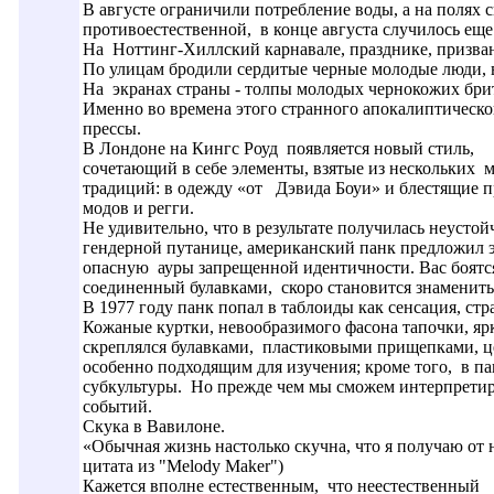
В августе ограничили потребление воды, а на полях 
противоестественной, в конце августа случилось ещ
На Ноттинг-Хиллский карнавале, празднике, призва
По улицам бродили сердитые черные молодые люди, 
На экранах страны - толпы молодых чернокожих бр
Именно во времена этого странного апокалиптическо
прессы.
В Лондоне на Кингс Роуд появляется новый стиль,
сочетающий в себе элементы, взятые из нескольких
традиций: в одежду «от Дэвида Боуи» и блестящие 
модов и регги.
Не удивительно, что в результате получилась неусто
гендерной путанице, американский панк предложил э
опасную ауры запрещенной идентичности. Вас боятся
соединенный булавками, скоро становится знаменит
В 1977 году панк попал в таблоиды как сенсация, ст
Кожаные куртки, невообразимого фасона тапочки, яр
скреплялся булавками, пластиковыми прищепками, ц
особенно подходящим для изучения; кроме того, в 
субкультуры. Но прежде чем мы сможем интерпретиро
событий.
Скука в Вавилоне.
«Обычная жизнь настолько скучна, что я получаю от не
цитата из "Melody Maker")
Кажется вполне естественным, что неестественный