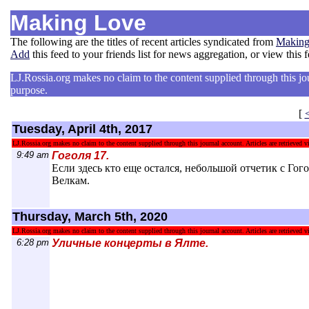
Making Love
The following are the titles of recent articles syndicated from
Making
Add
this feed to your friends list for news aggregation, or view this 
LJ.Rossia.org makes no claim to the content supplied through this jour
purpose.
[
Tuesday, April 4th, 2017
LJ.Rossia.org makes no claim to the content supplied through this journal account. Articles are retrieved vi
9:49 am
Гоголя 17.
Если здесь кто еще остался, небольшой отчетик с Гог
Велкам.
Thursday, March 5th, 2020
LJ.Rossia.org makes no claim to the content supplied through this journal account. Articles are retrieved vi
6:28 pm
Уличные концерты в Ялте.