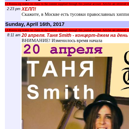
LJ.Rossia.org makes no claim to the content supplied through this journal account. Articles are retrieved vi
2:23 pm
ХЕЛП!
Скажите, в Москве есть тусовки православных хиппи
Sunday, April 16th, 2017
LJ.Rossia.org makes no claim to the content supplied through this journal account. Articles are retrieved vi
8:11 am
20 апреля. Таня Smith - концерт-джем на ден
ВНИМАНИЕ! Изменилось время начала