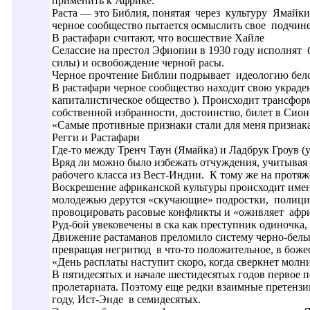
применить к Африке.
Раста — это Библия, понятая через культуру Ямайк
черное сообщество пытается осмыслить свое подчин
В растафари считают, что восшествие Хайле
Селассие на престол Эфиопии в 1930 году исполнят 
силы) и освобождение черной расы.
Черное прочтение Библии подрывает идеологию белог
В растафари черное сообщество находит свою украд
капиталистическое общество ). Происходит трансформ
собственной избранности, достоинство, билет в Сион 
«Самые противные признаки стали для меня признака
Регги и Растафари
Где-то между Тренч Таун (Ямайка) и Ладбрук Гроув (у
Вряд ли можно было избежать отчуждения, учитывая
рабочего класса из Вест-Индии. К тому же на протя
Воскрешение африканской культуры происходит именн
молодежью дерутся «скучающие» подростки, полиция
провоцировать расовые конфликты и «оживляет афри
Руд-бой увековечены в ска как преступник одиночка,
Движение растаманов преломило систему черно-белы
превращая негритюд в что-то положительное, в боже
«День расплаты наступит скоро, когда сверкнет молн
В пятидесятых и начале шестидесятых годов первое п
пролетариата. Поэтому еще редки взаимные претенз
году, Ист-Энде в семидесятых.