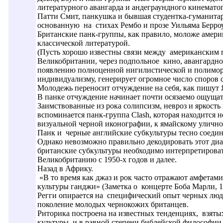
литературного авангарда и андеграундного кинемато
Патти Смит, панкушка и бывшая студентка-гуманитар
основанную на стихах Рембо и прозе Уильяма Берро
Британские панк-группы, как правило, моложе америк
классической литературой.
(Пусть хорошо известны связи между американским п
Великобритании, через подпольное кино, авангардное
появлению полноценной нигилистической и полиморф
индивидуализму, генерирует огромное число споров ср
Молодежь переносит отчуждение на себя, как пишут Я
В панке отчуждение начинает почти осязаемо ощущат
Заимствованные из рока солипсизм, невроз и яркость
вспоминается панк-группа Clash, которая находится 
визуальной черной иконографии, к ямайскому уличн
Панк и черные английские субкультуры тесно соедин
Однако невозможно правильно декодировать этот диа
британские субкультуры необходимо интерпретирова
Великобританию с 1950-х годов и далее.
Назад в Африку.
«В то время как джаз и рок часто отражают амфетами
культуры ганджи» (Заметка о концерте Боба Марли, 19
Регги опирается на специфический опыт черных люд
поколение молодых чернокожих британцев.
Риторика построена на известных тенденциях, взяты
культуры и в равной степени библейской философии.