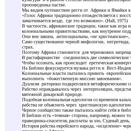
проповедника пастве.
Мы видим путешествие регги от Африки и Ямайки к В
«Голос Африки традиционно отождествляется с восст
замалчивается везде, где это возможно». (Hall, 1975)
В частности, африканские традиции, такие как игра 
колониальными правительствами, как внутренне под
Они вне закона, антисоциальны, «не христианские», 
Само существование черной мифологии, негритюда, 
страх.
Поэтому Африка становится для чернокожих запреще
В растафарианстве соединились две символические т
Чтобы осознать, как происходит еретическая конверг
На Библии фокусируется музыка регги и Вест-Индия
Колониальные власти пытались привить европейские 
выполнить «божественную миссию завоевания».
Дуализм риторики подкреплялся метафорическими сс
Рабство оправдывалось через интерполяции, предста
мятежной дикарской природе.
Подобная колониальная идеология со временем казал
рабства не объяснить через христианскую идеологию
Черное сообщество также пыталось найти себя в библ
В Библии есть «темная» сторона, например, можно то
праведника-спасителя, расплаты за зло, Судный день
История рабства еврейского народа, «исцеление» чере