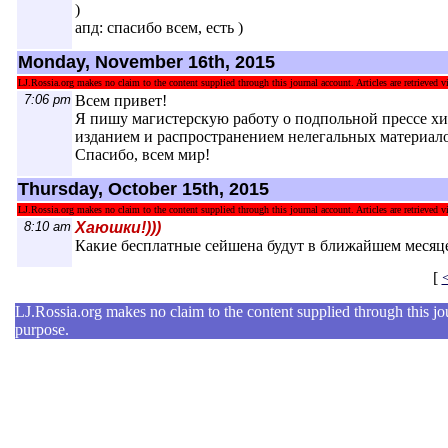
)
апд: спасибо всем, есть )
Monday, November 16th, 2015
LJ.Rossia.org makes no claim to the content supplied through this journal account. Articles are retrieved vi
7:06 pm
Всем привет!
Я пишу магистерскую работу о подпольной прессе х
изданием и распространением нелегальных материалов
Спасибо, всем мир!
Thursday, October 15th, 2015
LJ.Rossia.org makes no claim to the content supplied through this journal account. Articles are retrieved vi
8:10 am
Хаюшки!)))
Какие бесплатные сейшена будут в ближайшем месяце
[
LJ.Rossia.org makes no claim to the content supplied through this jour
purpose.