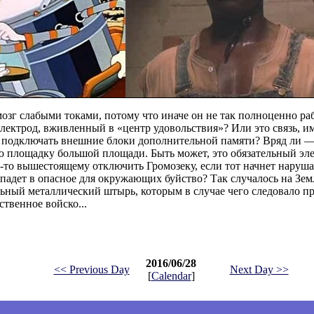
озг слабыми токами, потому что иначе он не так полноценно раб
лектрод, вживленный в «центр удовольствия»? Или это связь, и
сь подключать внешние блоки дополнительной памяти? Вряд ли 
 площадку большой площади. Быть может, это обязательный эле
-то вышестоящему отключить Громозеку, если тот начнет наруш
впадет в опасное для окружающих буйство? Так случалось на Зем
ный металлический штырь, которым в случае чего следовало п
твенное войско...
2016/06/28
<< Previous Day
Next Day >>
[
Calendar
]