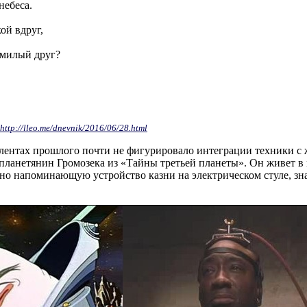
небеса.
ой вдруг,
 милый друг?
http://lleo.me/dnevnik/2016/06/28.html
олентах прошлого почти не фигурировало интеграции техники с
планетянин Громозека из «Тайны третьей планеты». Он живет в
ьно напоминающую устройство казни на электрическом стуле, з