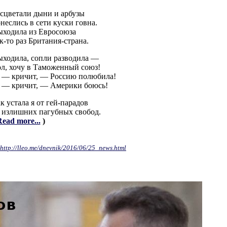
сцветали дыни и арбузы
неслись в сети куски говна.
ходила из Евросоюза
к-то раз Британия-страна.
ходила, сопли разводила —
л, хочу в Таможенный союз!
 — кричит, — Россию полюбила!
 — кричит, — Америки боюсь!
к устала я от гей-парадов
 излишних пагубных свобод.
ead more...
)
http://lleo.me/dnevnik/2016/06/25_news.h
tml