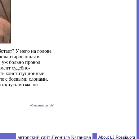
отает? У него на голове
мплантированная в
— уж больно провод
мент судебно-
ать конституционный
ле с боевыми слонами,
роткнуть мозжечок
(
Comment on this
)
авторский сайт Леонида Каганова
About LJ.Rossia.org