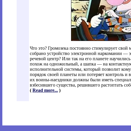
Что это? Громозека постоянно стимулирует свой м
собрано устройство электронной наркомании — э
речевой центр? Или так на его планете научили
похож на одножильный, а шапка — на контактную
исполнительной системы, который позволит кому
порядок своей планеты или потеряет контроль и 
их воины-наездники должны были иметь специаль
взбесившего существа, решившего растоптать собс
(
Read more...
)