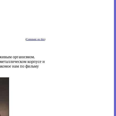
(
Comment on this
)
 живым организмом.
 металлическом корпусе и
накомое нам по фильму