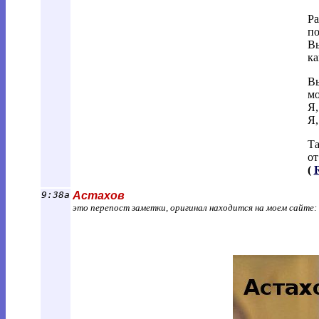
Ра
по
Вы
ка
Вы
мо
Я,
Я,
Та
от
(
R
9:38a
Астахов
это перепост заметки, оригинал находится на моем сайте: