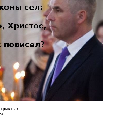
крыв глаза,
ха.