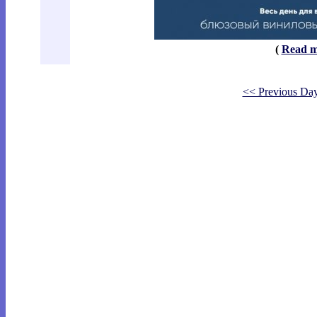
(
Read m
<< Previous Da