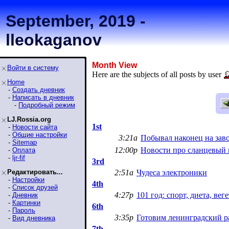
September, 2019 -
lleokaganov
Month View
Войти в систему
Here are the subjects of all posts by user
Home
-
Создать дневник
-
Написать в дневник
-
Подробный режим
LJ.Rossia.org
1st
-
Новости сайта
-
Общие настройки
3:21a
Побывал наконец на зав
-
Sitemap
12:00p
Новости про сланцевый 
-
Оплата
-
ljr-fif
3rd
Редактировать...
2:51a
Чудеса электроники
-
Настройки
4th
-
Список друзей
4:27p
101 год: спорт, диета, вег
-
Дневник
-
Картинки
6th
-
Пароль
3:35p
Готовим ленинградский ра
-
Вид дневника
7th