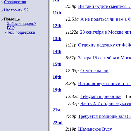
Сообщества
2:58p
Ви таки будете смеяться..
Настроить S2
11th
12:51a
А не податься ли нам в
Помощь
-
Забыли пароль?
12th
-
FAQ
11:22a
28 сентября в Москве чи
-
Тех. поддержка
13th
1:31p
Отдохну недельку от Фей
14th
6:57p
Завтра 15 сентября в Мос
15th
12:05p
Отчёт с ралли
18th
3:34p
История звукозаписи от в
19th
12:32a
Telegram в дневнике
- 1 r
7:37p
Часть 2: История звукоз
21st
7:40p
Требуется помиощь зала! 
22nd
2:19p
Шаманское Вуду