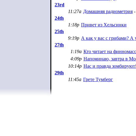
23rd
11:27a
Домашняя радиометрия
-
24th
1:18p
Привет из Хельсинки
25th
9:19p
А как у вас с грибами? А у
27th
1:19a
Кто читает на финномас
4:09p
Напоминаю, завтра в Мо
10:14p
Нас и правда зомбируют
29th
11:45a
Грете Тумберг