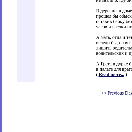
не знали б, где он
В деревне, в дом
прошел бы обыск 
оставив бабку бе
часов и гречки п
А мать, отца и т
велели бы, на всё
лишить родитель
водительских и п
А Грета в дурке 
в палате для враг
(
Read more...
)
<< Previous Da