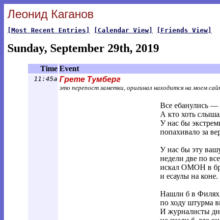
Леонид Каганов
[Most Recent Entries]
[Calendar View]
[Friends View]
Sunday, September 29th, 2019
Time
Event
11:45a
Грете Тумберг
это перепост заметки, оригинал находится на моем са
Все ебанулись — Г
А кто хоть слыша
У нас бы экстрем
попахивало за вер
У нас бы эту ваш
недели две по все
искал ОМОН в б
и есаулы на коне.
Нашли б в Филях,
по ходу штурма в
И журналисты дн