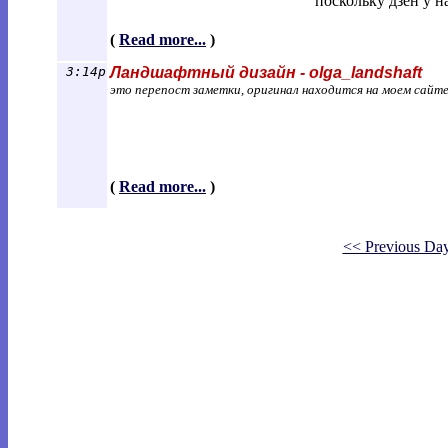
поскольку дзен у н
(
Read more...
)
3:14p
Ландшафтный дизайн - olga_landshaft
это перепост заметки, оригинал находится на моем сайт
(
Read more...
)
<< Previous Da