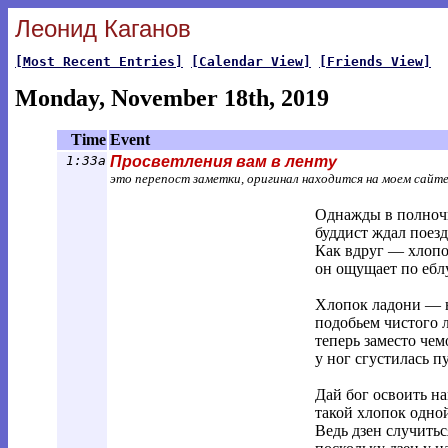
Леонид Каганов
[Most Recent Entries]
[Calendar View]
[Friends View]
Monday, November 18th, 2019
Time
Event
1:33a
Просветления вам в ленту
это перепост заметки, оригинал находится на моем сайт
Однажды в полночь
буддист ждал поезда
Как вдруг — хлопо
он ощущает по ебл
Хлопок ладони — не
подобьем чистого 
теперь заместо чем
у ног сгустилась пу
Дай бог освоить н
такой хлопок одно
Ведь дзен случить