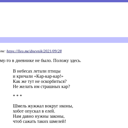
йте:
https://lleo.me/dnevnik/2021/09/28
у-то в дневнике не было. Положу здесь.
В небесах летали птицы
и кричали «Кар-кар-кар!»
Как же тут не оскорбиться?
Не желать им страшных кар?
* * *
Шмель жужжал вокруг иконы,
хобот опускал в елей.
Нам давно нужны законы,
чтоб сажать таких шмелей!