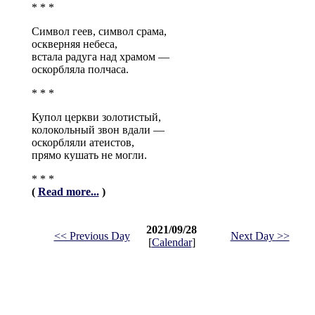
* * *
Символ геев, символ срама,
оскверняя небеса,
встала радуга над храмом —
оскорбляла полчаса.
* * *
Купол церкви золотистый,
колокольный звон вдали —
оскорбляли атеистов,
прямо кушать не могли.
* * *
(
Read more...
)
2021/09/28
<< Previous Day
Next Day >>
[
Calendar
]