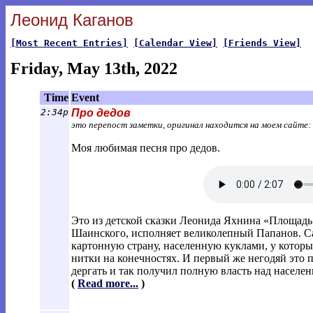
Леонид Каганов
[Most Recent Entries]
[Calendar View]
[Friends View]
Friday, May 13th, 2022
Time
Event
2:34p
Про дедов
это перепост заметки, оригинал находится на моем сайте:
Моя любимая песня про дедов.
Это из детской сказки Леонида Яхнина «Площадь
Шаинского, исполняет великолепный Папанов. Са
картонную страну, населенную куклами, у которы
нитки на конечностях. И первый же негодяй это п
дергать и так получил полную власть над населе
(
Read more...
)