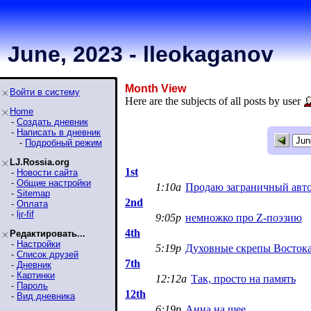
June, 2023 - lleokaganov
Month View
Войти в систему
Here are the subjects of all posts by user
Home
-
Создать дневник
-
Написать в дневник
-
Подробный режим
LJ.Rossia.org
1st
-
Новости сайта
-
Общие настройки
1:10a
Продаю заграничный авто
-
Sitemap
2nd
-
Оплата
-
ljr-fif
9:05p
немножко про Z-поэзию
4th
Редактировать...
-
Настройки
5:19p
Духовные скрепы Востока 
-
Список друзей
7th
-
Дневник
-
Картинки
12:12a
Так, просто на память
-
Пароль
12th
-
Вид дневника
6:19p
Анна на шее