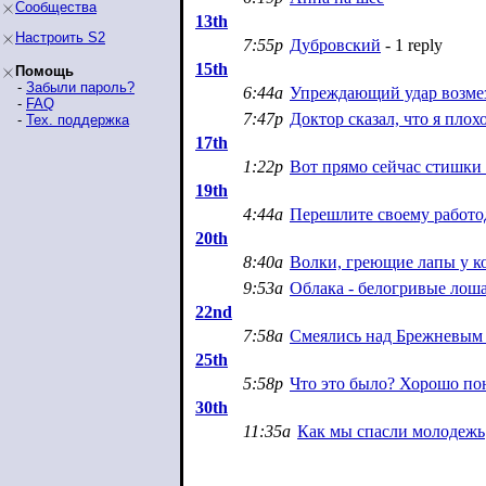
Сообщества
13th
Настроить S2
7:55p
Дубровский
- 1 reply
15th
Помощь
-
Забыли пароль?
6:44a
Упреждающий удар возме
-
FAQ
7:47p
Доктор сказал, что я пло
-
Тех. поддержка
17th
1:22p
Вот прямо сейчас стишки
19th
4:44a
Перешлите своему работо
20th
8:40a
Волки, греющие лапы у ко
9:53a
Облака - белогривые лош
22nd
7:58a
Смеялись над Брежневым 
25th
5:58p
Что это было? Хорошо по
30th
11:35a
Как мы спасли молодежь